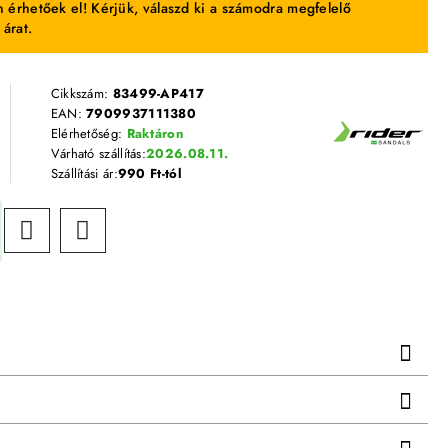
 érhetőek el! Kérjük, válaszd ki a számodra megfelelő
 árat.
Cikkszám:
83499-AP417
EAN:
7909937111380
Elérhetőség:
Raktáron
Várható szállítás:
2026.08.11.
Szállítási ár:
990 Ft-tól