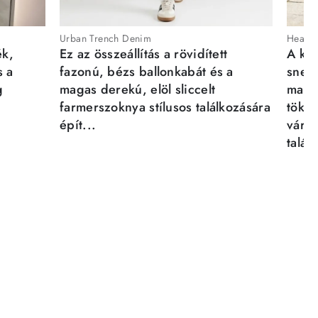
Urban Trench Denim
Heartb
ék,
Ez az összeállítás a rövidített
A kén
s a
fazonú, bézs ballonkabát és a
sneak
g
magas derekú, elöl sliccelt
magab
farmerszoknya stílusos találkozására
tökél
épít...
város
talál