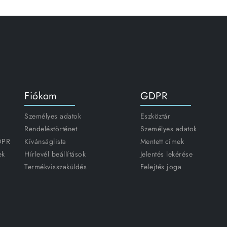
Fiókom
GDPR
Személyes adatok
Eszköztár
Rendeléstörténet
Személyes adatok
GDPR
Kívánságlista
Mentett címek
ek
Hírlevél beállítások
Jelentés lekérése
Termékvisszaküldés
Felejtés joga