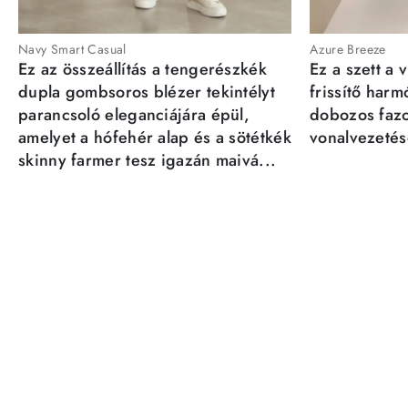
Navy Smart Casual
Azure Breeze
Ez az összeállítás a tengerészkék
Ez a szett a 
dupla gombsoros blézer tekintélyt
frissítő har
parancsoló eleganciájára épül,
dobozos fazo
amelyet a hófehér alap és a sötétkék
vonalvezetésé
skinny farmer tesz igazán maivá...