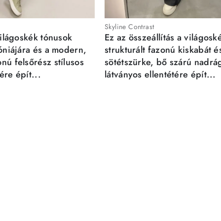
Skyline Contrast
világoskék tónusok
Ez az összeállítás a világosk
móniájára és a modern,
strukturált fazonú kiskabát é
nú felsőrész stílusos
sötétszürke, bő szárú nadrá
re épít...
látványos ellentétére épít...