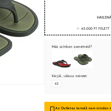
HASZNÁ
✨ 45.000 FT FELET
Más színben szeretnéd?
Kérjük, válassz méretet:
43
-41%
Az Outlet-es termék nem minden m