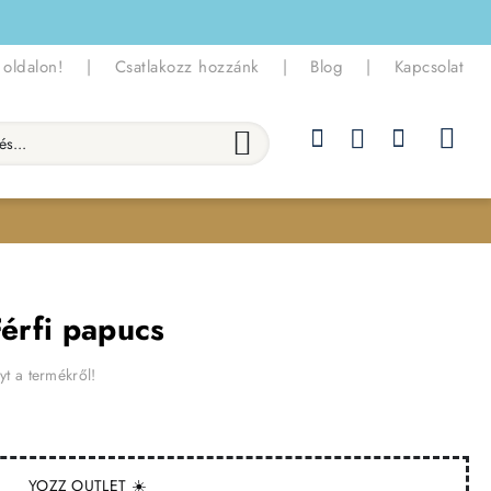
 oldalon!
|
Csatlakozz hozzánk
|
Blog
|
Kapcsolat
.
Férfi papucs
yt a termékről!
YOZZ OUTLET ☀️