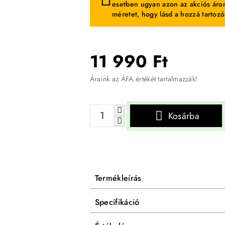
esetben ugyan azon az akciós áron
méretet, hogy lásd a hozzá tartozó
11 990 Ft
Áraink az ÁFA értékét tartalmazzák!
Kosárba
Termékleírás
Specifikáció