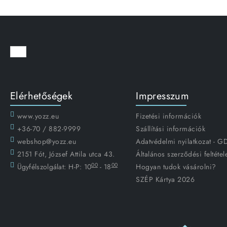
Elérhetőségek
Impresszum
www.yozz.eu
Fizetési információk
+36-70 / 882-9999
Szállítási információk
webshop@yozz.eu
Adatvédelmi nyilatkozat - 
2151 Fót, József Attila utca 43.
Általános szerződési feltétel
00
00
Ügyfélszolgálat:
H-P: 10
- 18
Hogyan tudok vásárolni?
SZÉP Kártya 2026