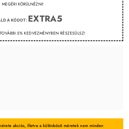
MEGÉRI KÖRÜLNÉZNI!
EXTRA5
LD A KÓDOT:
T TOVÁBBI 5% KEDVEZMÉNYBEN RÉSZESÜLSZ!
érete akciós, illetve a különböző méretek nem minden