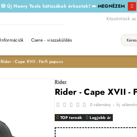
🎒 Új Heavy Tools hátizsákok érkeztek! ➡️
MEGNÉZEM
Köszöntünk az
Információk
Csere - visszaküldés
Keresés..
Rider - Cape XVII - Férfi papucs
Rider
Rider - Cape XVII - 
0 vélemény
-
Írj vélemén
TOP termék
Legjobb ár