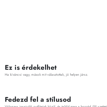
Ez is érdekelhet
Ha kíváncsi vagy, mások mit választottak, jó helyen jársz.
Fedezd fel a stílusod
Válogass inspiráló outfiteink közül, és találd meg a hozzád illő szettet