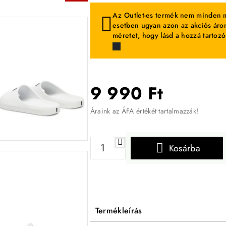
Az Outlet-es termék nem minden m
esetben ugyan azon az akciós áron
méretet, hogy lásd a hozzá tartozó
9 990 Ft
Áraink az ÁFA értékét tartalmazzák!
Kosárba
Termékleírás