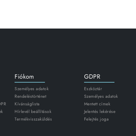
Fiókom
GDPR
Személyes adatok
Eszköztár
Rendeléstörténet
Személyes adatok
GDPR
Kívánságlista
Mentett címek
ek
Hírlevél beállítások
Jelentés lekérése
Termékvisszaküldés
Felejtés joga