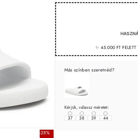
HASZNÁ
✨ 45.000 FT FELET
Más színben szeretnéd?
Kérjük, válassz méretet:
37
38
39
44
-28%