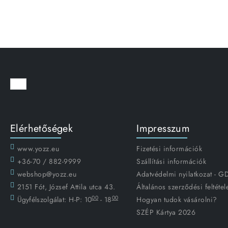
Elérhetőségek
Impresszum
www.yozz.eu
Fizetési információk
+36-70 / 882-9999
Szállítási információk
webshop@yozz.eu
Adatvédelmi nyilatkozat - 
2151 Fót, József Attila utca 43.
Általános szerződési feltétel
00
00
Ügyfélszolgálat:
H-P: 10
- 18
Hogyan tudok vásárolni?
SZÉP Kártya 2026