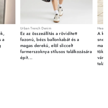
Urban Trench Denim
Heartb
ék,
Ez az összeállítás a rövidített
A kén
s a
fazonú, bézs ballonkabát és a
sneak
g
magas derekú, elöl sliccelt
magab
farmerszoknya stílusos találkozására
tökél
épít...
város
talál