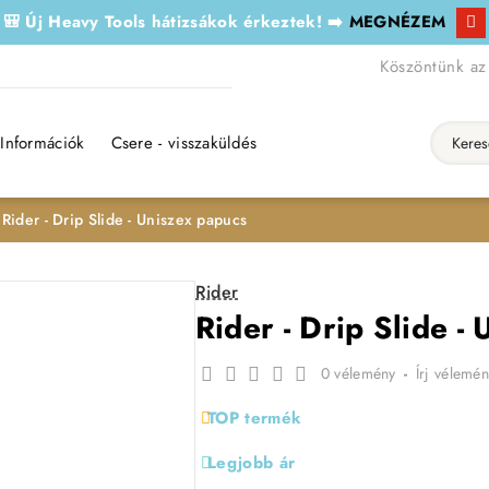
🎒 Új Heavy Tools hátizsákok érkeztek! ➡️
MEGNÉZEM
Köszöntünk az
Információk
Csere - visszaküldés
Keresés..
Rider - Drip Slide - Uniszex papucs
Rider
Rider - Drip Slide -
0 vélemény
-
Írj vélemén
TOP termék
Legjobb ár