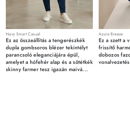
Navy Smart Casual
Azure Breeze
Ez az összeállítás a tengerészkék
Ez a szett a 
dupla gombsoros blézer tekintélyt
frissítő har
parancsoló eleganciájára épül,
dobozos fazo
amelyet a hófehér alap és a sötétkék
vonalvezetésé
skinny farmer tesz igazán maivá...