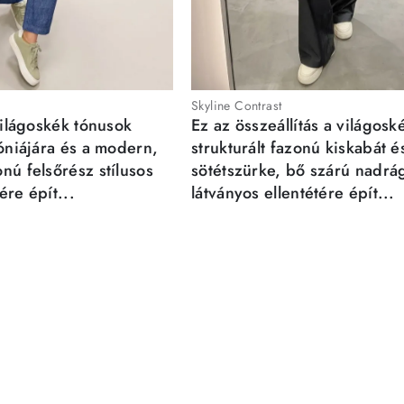
Skyline Contrast
világoskék tónusok
Ez az összeállítás a világosk
móniájára és a modern,
strukturált fazonú kiskabát é
nú felsőrész stílusos
sötétszürke, bő szárú nadrá
re épít...
látványos ellentétére épít...