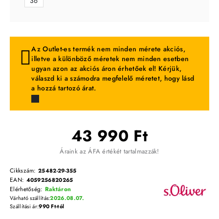
36
Az Outlet-es termék nem minden mérete akciós,
illetve a különböző méretek nem minden esetben
ugyan azon az akciós áron érhetőek el! Kérjük,
válaszd ki a számodra megfelelő méretet, hogy lásd
a hozzá tartozó árat.
43 990 Ft
Áraink az ÁFA értékét tartalmazzák!
Cikkszám:
25482-29-355
EAN:
4059256820265
Elérhetőség:
Raktáron
Várható szállítás:
2026.08.07.
Szállítási ár:
990 Ft-tól