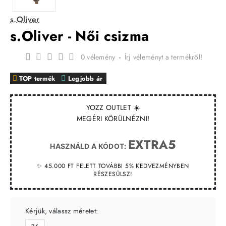
s.Oliver
s.Oliver - Női csizma
0 vélemény
-
Írj véleményt a termékről!
TOP termék
Legjobb ár
YOZZ OUTLET ☀️
MEGÉRI KÖRÜLNÉZNI!
EXTRA5
HASZNÁLD A KÓDOT:
✨ 45.000 FT FELETT TOVÁBBI 5% KEDVEZMÉNYBEN
RÉSZESÜLSZ!
Kérjük, válassz méretet: