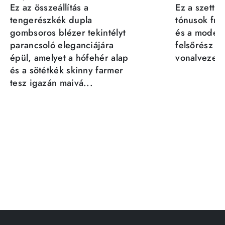
Ez az összeállítás a
Ez a szett a
tengerészkék dupla
tónusok fris
gombsoros blézer tekintélyt
és a moder
parancsoló eleganciájára
felsőrész st
épül, amelyet a hófehér alap
vonalvezeté
és a sötétkék skinny farmer
tesz igazán maivá...