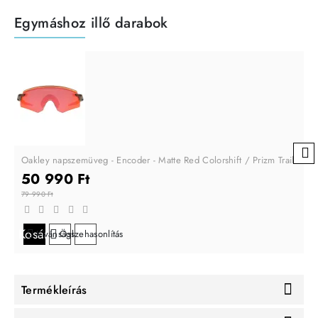
Egymáshoz illő darabok
Oakley napszemüveg - Encoder - Matte Red Colorshift / Prizm Trail Torc
50 990 Ft
79 990 Ft
Kosárba
Kívánságlistára
Összehasonlítás
Termékleírás