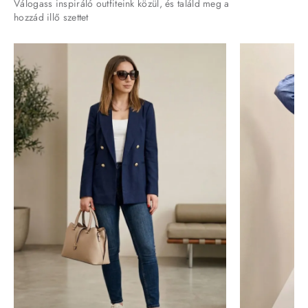
Válogass inspiráló outfiteink közül, és találd meg a
hozzád illő szettet