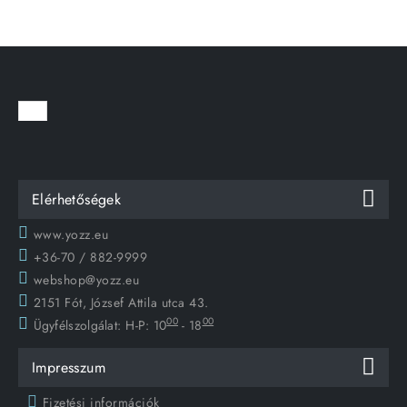
Elérhetőségek
www.yozz.eu
+36-70 / 882-9999
webshop@yozz.eu
2151 Fót, József Attila utca 43.
00
00
Ügyfélszolgálat:
H-P: 10
- 18
Impresszum
Fizetési információk