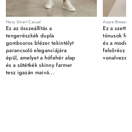
Navy Smart Casual
Azure Breeze
Ez az összeállítás a
Ez a szett a
tengerészkék dupla
tónusok fris
gombsoros blézer tekintélyt
és a moder
parancsoló eleganciájára
felsőrész st
épül, amelyet a hófehér alap
vonalvezeté
és a sötétkék skinny farmer
tesz igazán maivá...