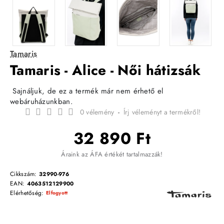
Tamaris
Tamaris - Alice - Női hátizsák
Sajnáljuk, de ez a termék már nem érhető el
webáruházunkban.
0 vélemény
-
Írj véleményt a termékről!
32 890 Ft
Áraink az ÁFA értékét tartalmazzák!
Cikkszám:
32990-976
EAN:
4063512129900
Elérhetőség:
Elfogyott