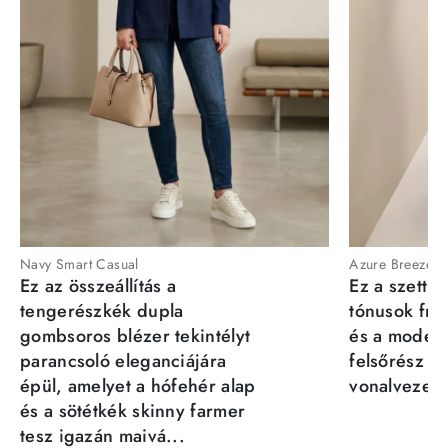
Navy Smart Casual
Azure Breeze
Ez az összeállítás a
Ez a szett a
tengerészkék dupla
tónusok fris
gombsoros blézer tekintélyt
és a moder
parancsoló eleganciájára
felsőrész st
épül, amelyet a hófehér alap
vonalvezeté
és a sötétkék skinny farmer
tesz igazán maivá...