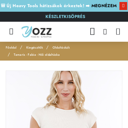
🎒 Új Heavy Tools hátizsákok érkeztek! ➡️
MEGNÉZEM
KÉSZLETKISÖPRÉS
Kiegészítők
Oldaltáskák
h
Tamaris - Fabia - Női oldaltáska
o
m
e