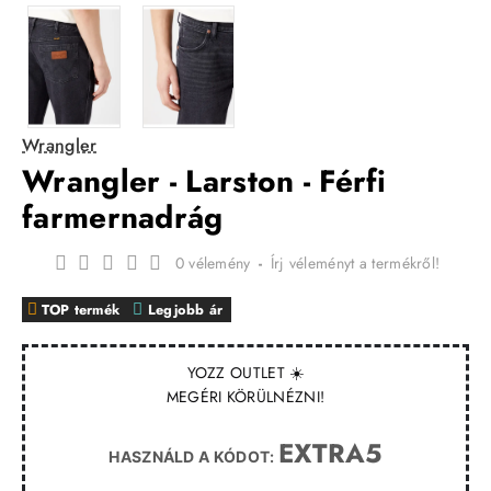
Wrangler
Wrangler - Larston - Férfi
farmernadrág
0 vélemény
-
Írj véleményt a termékről!
TOP termék
Legjobb ár
YOZZ OUTLET ☀️
MEGÉRI KÖRÜLNÉZNI!
EXTRA5
HASZNÁLD A KÓDOT: