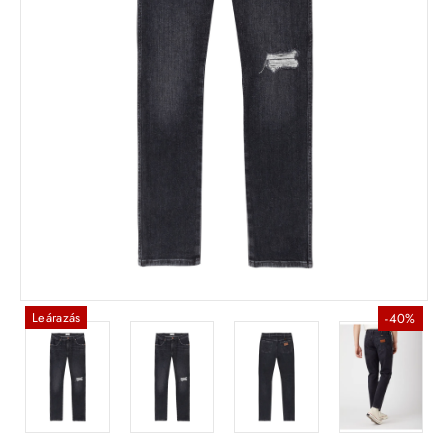
Leárazás
-40%