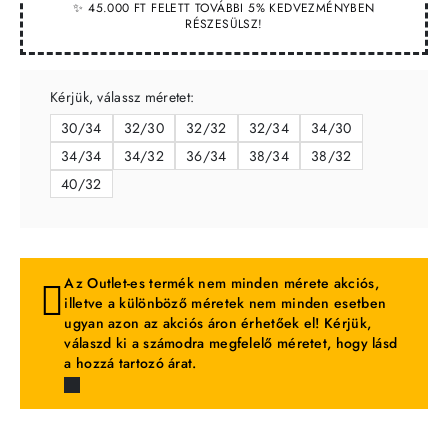
✨ 45.000 FT FELETT TOVÁBBI 5% KEDVEZMÉNYBEN
RÉSZESÜLSZ!
Kérjük, válassz méretet:
30/34
32/30
32/32
32/34
34/30
34/34
34/32
36/34
38/34
38/32
40/32
Az Outlet-es termék nem minden mérete akciós,
illetve a különböző méretek nem minden esetben
ugyan azon az akciós áron érhetőek el! Kérjük,
válaszd ki a számodra megfelelő méretet, hogy lásd
a hozzá tartozó árat.