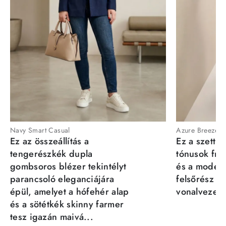
Navy Smart Casual
Azure Breeze
Ez az összeállítás a
Ez a szett a
tengerészkék dupla
tónusok fris
gombsoros blézer tekintélyt
és a moder
parancsoló eleganciájára
felsőrész st
épül, amelyet a hófehér alap
vonalvezeté
és a sötétkék skinny farmer
tesz igazán maivá...