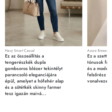
Navy Smart Casual
Azure Breeze
Ez az összeállítás a
Ez a szett a
tengerészkék dupla
tónusok fris
gombsoros blézer tekintélyt
és a moder
parancsoló eleganciájára
felsőrész st
épül, amelyet a hófehér alap
vonalvezeté
és a sötétkék skinny farmer
tesz igazán maivá...