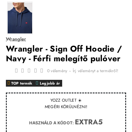
Wrangler
Wrangler - Sign Off Hoodie /
Navy - Férfi melegítő pulóver
0 vélemény
-
Írj véleményt a termékről!
TOP termék
Legjobb ár
YOZZ OUTLET ☀️
MEGÉRI KÖRÜLNÉZNI!
EXTRA5
HASZNÁLD A KÓDOT: