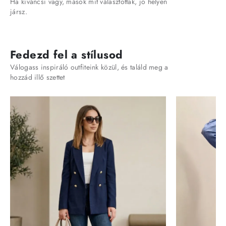
Ha kíváncsi vagy, mások mit választottak, jó helyen
jársz.
Fedezd fel a stílusod
Válogass inspiráló outfiteink közül, és találd meg a
hozzád illő szettet