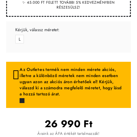
✨ 45.000 FT FELETT TOVÁBBI 5% KEDVEZMÉNYBEN
RÉSZESÜLSZ!
Kérjük, válassz méretet:
L
Az Outlet-es termék nem minden mérete akciós,
illetve a különböző méretek nem minden esetben
ugyan azon az akciós áron érhetőek el! Kérjük,
válaszd ki a számodra megfelelő méretet, hogy lásd
a hozzá tartozó árat.
26 990 Ft
Áraink az ÁFA értékét tartalmazzák!