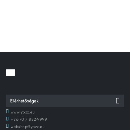
Elérhetőségek
www.yozz.eu
+36-70 / 882-9999
webshop@yozz.eu