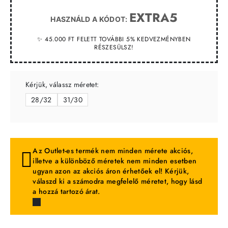
EXTRA5
HASZNÁLD A KÓDOT:
✨ 45.000 FT FELETT TOVÁBBI 5% KEDVEZMÉNYBEN
RÉSZESÜLSZ!
Kérjük, válassz méretet:
28/32
31/30
Az Outlet-es termék nem minden mérete akciós,
illetve a különböző méretek nem minden esetben
ugyan azon az akciós áron érhetőek el! Kérjük,
válaszd ki a számodra megfelelő méretet, hogy lásd
a hozzá tartozó árat.