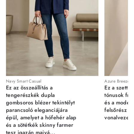
Navy Smart Casual
Azure Breeze
Ez az összeállítás a
Ez a szett a
tengerészkék dupla
tónusok fris
gombsoros blézer tekintélyt
és a moder
parancsoló eleganciájára
felsőrész st
épül, amelyet a hófehér alap
vonalvezeté
és a sötétkék skinny farmer
tesz igazán maivá...