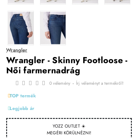
Wrangler
Wrangler - Skinny Footloose -
Női farmernadrág
0 vélemény
-
Írj véleményt a termékről!
TOP termék
Legjobb ár
YOZZ OUTLET ☀️
MEGÉRI KÖRÜLNÉZNI!