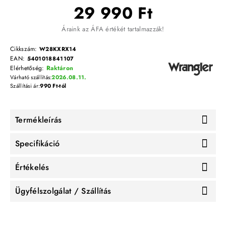
29 990 Ft
Áraink az ÁFA értékét tartalmazzák!
Cikkszám:
W28KXRX14
EAN:
5401018841107
Elérhetőség:
Raktáron
Várható szállítás:
2026.08.11.
Szállítási ár:
990 Ft-tól
Termékleírás
Specifikáció
Értékelés
Ügyfélszolgálat / Szállítás