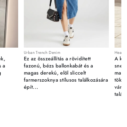
Urban Trench Denim
Heartb
ék,
Ez az összeállítás a rövidített
A kén
s a
fazonú, bézs ballonkabát és a
sneak
g
magas derekú, elöl sliccelt
magab
farmerszoknya stílusos találkozására
tökél
épít...
város
talál