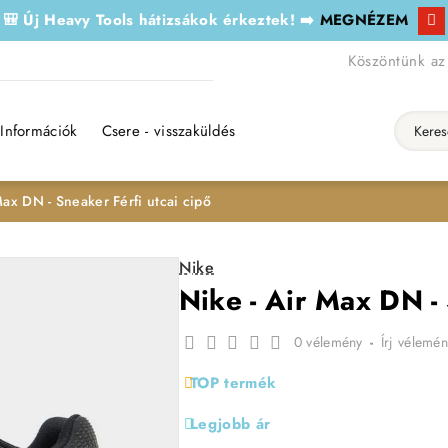
🎒 Új Heavy Tools hátizsákok érkeztek! ➡️
MEGNÉZEM
Köszöntünk az
Információk
Csere - visszaküldés
Keresés..
Max DN - Sneaker Férfi utcai cipő
Nike
Nike - Air Max DN - 
0 vélemény
-
Írj vélemén
TOP termék
Legjobb ár