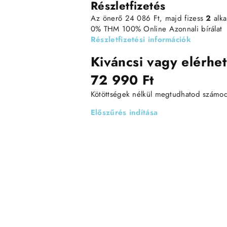
Részletfizetés
Az önerő 24 086 Ft, majd fizess
2
alk
0% THM
100% Online
Azonnali bírálat
Részletfizetési információk
Kiváncsi vagy elérhet
72 990 Ft
Kötöttségek nélkül megtudhatod számodra
Előszűrés indítása