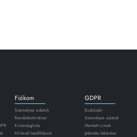
Fiókom
GDPR
Személyes adatok
Eszköztár
Rendeléstörténet
Személyes adatok
GDPR
Kívánságlista
Mentett címek
ek
Hírlevél beállítások
Jelentés lekérése