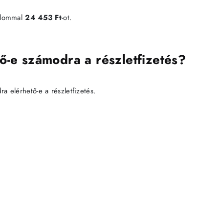
alommal
24 453 Ft
-ot.
ő-e számodra a részletfizetés?
 elérhető-e a részletfizetés.