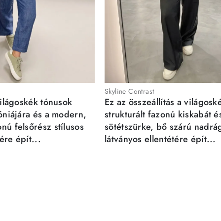
Skyline Contrast
világoskék tónusok
Ez az összeállítás a világosk
móniájára és a modern,
strukturált fazonú kiskabát é
nú felsőrész stílusos
sötétszürke, bő szárú nadrá
re épít...
látványos ellentétére épít...