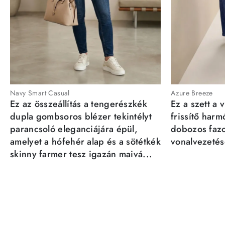
Navy Smart Casual
Azure Breeze
Ez az összeállítás a tengerészkék
Ez a szett a 
dupla gombsoros blézer tekintélyt
frissítő har
parancsoló eleganciájára épül,
dobozos fazo
amelyet a hófehér alap és a sötétkék
vonalvezetésé
skinny farmer tesz igazán maivá...