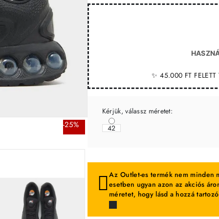
HASZNÁ
✨ 45.000 FT FELET
Kérjük, válassz méretet:
-25%
42
Az Outlet-es termék nem minden m
esetben ugyan azon az akciós áron
méretet, hogy lásd a hozzá tartozó