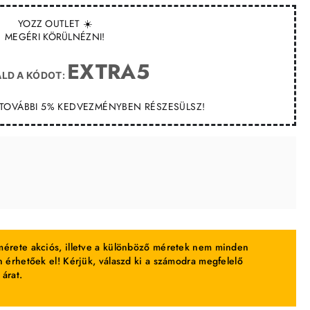
YOZZ OUTLET ☀️
MEGÉRI KÖRÜLNÉZNI!
EXTRA5
LD A KÓDOT:
T TOVÁBBI 5% KEDVEZMÉNYBEN RÉSZESÜLSZ!
érete akciós, illetve a különböző méretek nem minden
 érhetőek el! Kérjük, válaszd ki a számodra megfelelő
 árat.