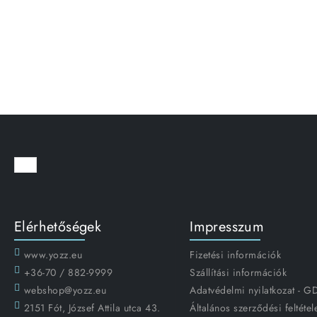
Elérhetőségek
Impresszum
www.yozz.eu
Fizetési információk
+36-70 / 882-9999
Szállítási információk
webshop@yozz.eu
Adatvédelmi nyilatkozat - 
2151 Fót, József Attila utca 43.
Általános szerződési feltétel