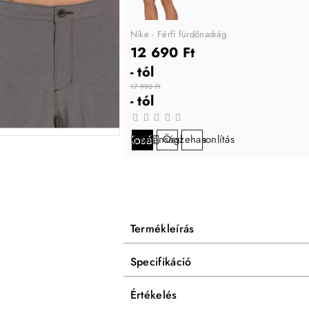
Nike - Férfi fürdőnadrág
12 690 Ft
- tól
17 990 Ft
- tól
Kosárba
Kívánságlistára
Összehasonlítás
Termékleírás
Specifikáció
Értékelés