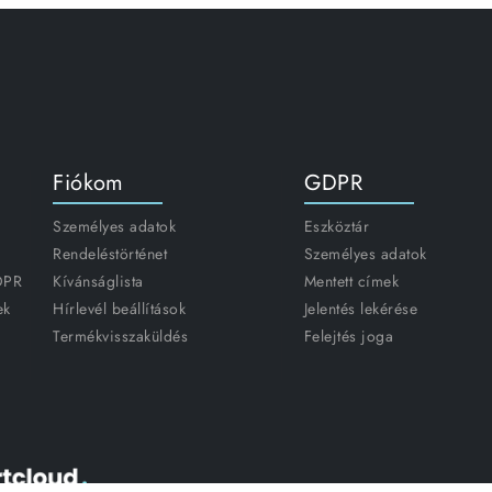
Fiókom
GDPR
Személyes adatok
Eszköztár
Rendeléstörténet
Személyes adatok
GDPR
Kívánságlista
Mentett címek
ek
Hírlevél beállítások
Jelentés lekérése
Termékvisszaküldés
Felejtés joga