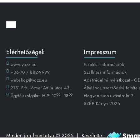
Elérhetőségek
Impresszum
www.yozz.eu
Fizetési információk
+36-70 / 882-9999
Szállítási információk
webshop@yozz.eu
Adatvédelmi nyilatkozat - 
2151 Fót, József Attila utca 43.
Általános szerződési feltétel
00
00
Ügyfélszolgálat:
H-P: 10
- 18
Hogyan tudok vásárolni?
SZÉP Kártya 2026
Minden jog fenntartva © 2025 | Készítette: