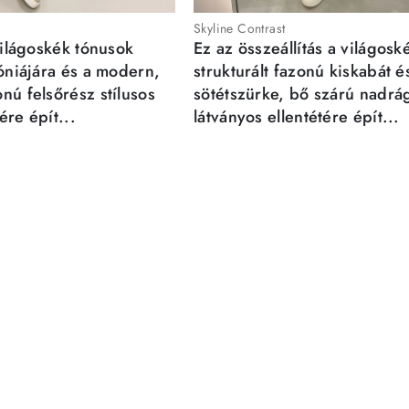
Skyline Contrast
világoskék tónusok
Ez az összeállítás a világosk
móniájára és a modern,
strukturált fazonú kiskabát é
nú felsőrész stílusos
sötétszürke, bő szárú nadrá
re épít...
látványos ellentétére épít...