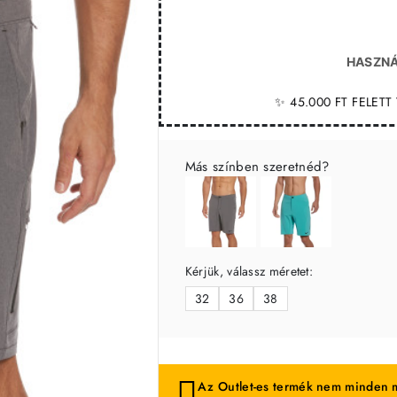
HASZNÁ
✨ 45.000 FT FELET
Más színben szeretnéd?
Kérjük, válassz méretet:
32
36
38
Az Outlet-es termék nem minden m