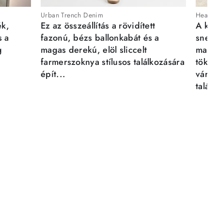
Urban Trench Denim
Heartb
ék,
Ez az összeállítás a rövidített
A kén
s a
fazonú, bézs ballonkabát és a
sneak
g
magas derekú, elöl sliccelt
magab
farmerszoknya stílusos találkozására
tökél
épít...
város
talál