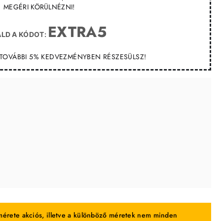
MEGÉRI KÖRÜLNÉZNI!
EXTRA5
LD A KÓDOT:
T TOVÁBBI 5% KEDVEZMÉNYBEN RÉSZESÜLSZ!
érete akciós, illetve a különböző méretek nem minden