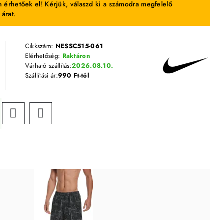
 érhetőek el! Kérjük, válaszd ki a számodra megfelelő
 árat.
Cikkszám:
NESSC515-061
Elérhetőség:
Raktáron
Várható szállítás:
2026.08.10.
Szállítási ár:
990 Ft-tól