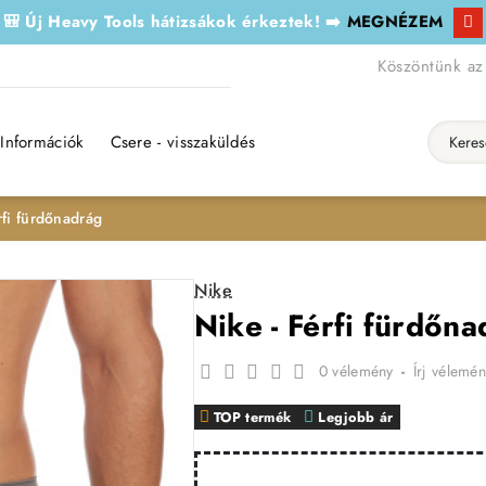
🎒 Új Heavy Tools hátizsákok érkeztek! ➡️
MEGNÉZEM
Köszöntünk az
Információk
Csere - visszaküldés
Keresés..
rfi fürdőnadrág
Nike
Nike - Férfi fürdőn
0 vélemény
-
Írj vélemén
TOP termék
Legjobb ár