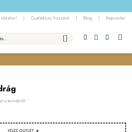
 oldalon!
|
Csatlakozz hozzánk
|
Blog
|
Kapcsolat
.
adrág
yt a termékről!
YOZZ OUTLET ☀️