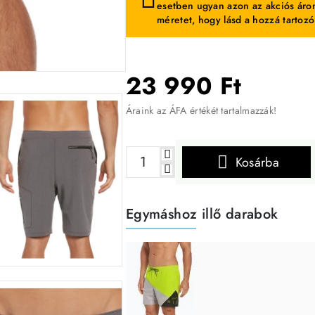
esetben ugyan azon az akciós áron
méretet, hogy lásd a hozzá tartozó
23 990 Ft
-27%
Áraink az ÁFA értékét tartalmazzák!
Kosárba
Egymáshoz illő darabok