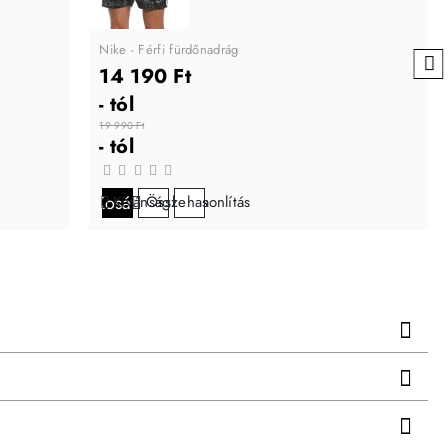
Nike - Férfi fürdőnadrág
14 190 Ft
- tól
19 990 Ft
- tól
Kosárba
Kívánságlistára
Összehasonlítás