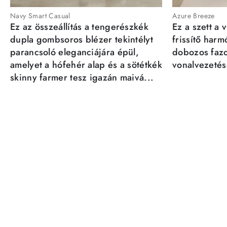
Navy Smart Casual
Azure Breeze
Ez az összeállítás a tengerészkék
Ez a szett a 
dupla gombsoros blézer tekintélyt
frissítő har
parancsoló eleganciájára épül,
dobozos fazo
amelyet a hófehér alap és a sötétkék
vonalvezetésé
skinny farmer tesz igazán maivá...