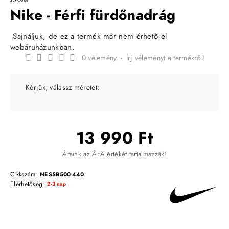
Nike - Férfi fürdőnadrág
Sajnáljuk, de ez a termék már nem érhető el
webáruházunkban.
0 vélemény
-
Írj véleményt a termékről!
Kérjük, válassz méretet:
13 990 Ft
Áraink az ÁFA értékét tartalmazzák!
Cikkszám:
NESSB500-440
Elérhetőség:
2-3 nap