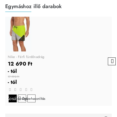
Egymáshoz illő darabok
Nike - Férfi fürdőnadrág
12 690 Ft
- tól
17 990 Ft
- tól
Kosárba
Kívánságlistára
Összehasonlítás