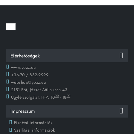
Elérhetőségek
www.yozz.eu
+36-70 / 882-9999
webshop@yozz.eu
2151 Fót, József Attila utca 43.
00
00
Ügyfélszolgálat:
H-P: 10
- 18
Impresszum
Fizetési információk
Szállítási információk