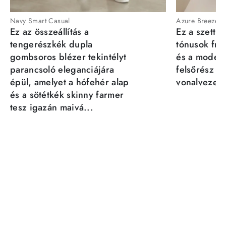
Navy Smart Casual
Azure Breeze
Ez az összeállítás a
Ez a szett a
tengerészkék dupla
tónusok fris
gombsoros blézer tekintélyt
és a moder
parancsoló eleganciájára
felsőrész st
épül, amelyet a hófehér alap
vonalvezeté
és a sötétkék skinny farmer
tesz igazán maivá...