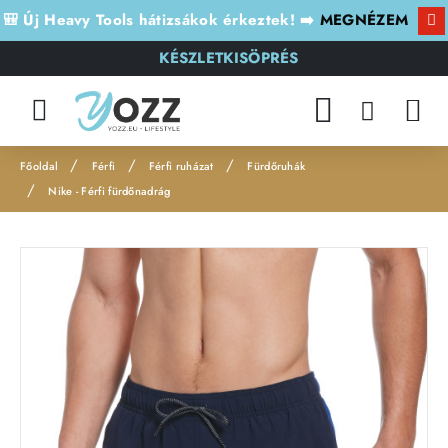
🎒 Új Heavy Tools hátizsákok érkeztek! ➡️
MEGNÉZEM
KÉSZLETKISÖPRÉS
Férfi
Férfi ruházat
Fürdőruhák
h
Nike - Férfi fürdőnadrág
o
m
e