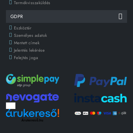
Termékvisszaküldés
GDPR
Eszköztár
Személyes adatok
Mentett címek
Jelentés lekérése
Felejtés joga
Árukereső.hu