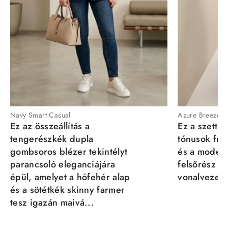
Navy Smart Casual
Azure Breeze
Ez az összeállítás a
Ez a szett a
tengerészkék dupla
tónusok fris
gombsoros blézer tekintélyt
és a moder
parancsoló eleganciájára
felsőrész st
épül, amelyet a hófehér alap
vonalvezeté
és a sötétkék skinny farmer
tesz igazán maivá...