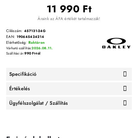
11 990 Ft
Áraink az ÁFA értékét tartalmazzák!
Cikkszám:
457131-24G
EAN:
190645424214
Elérhetőség:
Raktáron
Várható szállítás:
2026.08.11.
Szállítási ár:
990 Ft-tól
Specifikáció
Értékelés
Ügyfélszolgálat / Szállítás