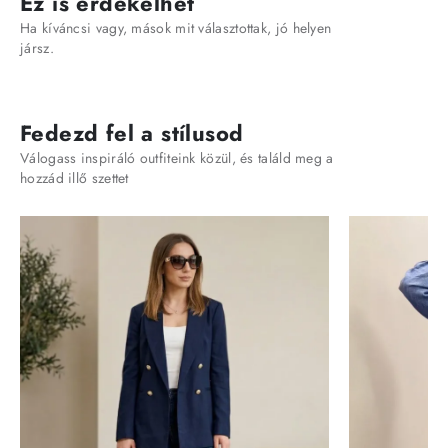
Ez is érdekelhet
Ha kíváncsi vagy, mások mit választottak, jó helyen
jársz.
Fedezd fel a stílusod
Válogass inspiráló outfiteink közül, és találd meg a
hozzád illő szettet