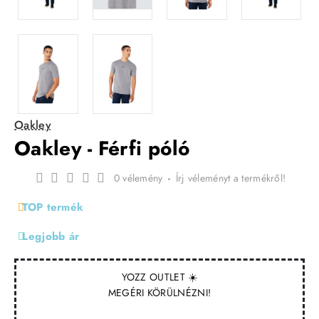
Oakley
Oakley - Férfi póló
0 vélemény
-
Írj véleményt a termékről!
TOP termék
Legjobb ár
YOZZ OUTLET ☀️
MEGÉRI KÖRÜLNÉZNI!