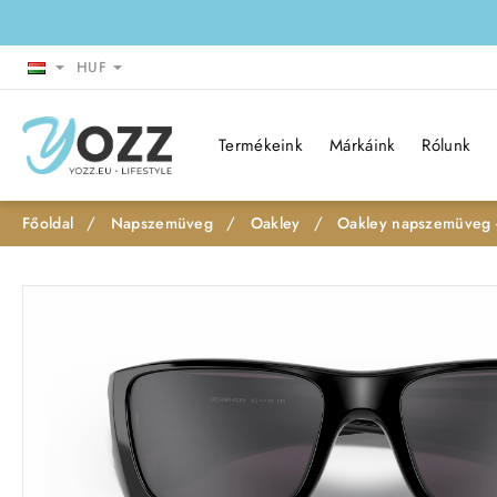
HUF
Termékeink
Márkáink
Rólunk
Napszemüveg
Oakley
Oakley napszemüveg - 
h
o
m
e