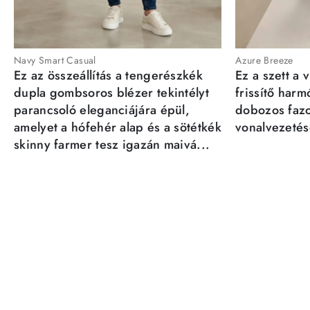
Navy Smart Casual
Azure Breeze
Ez az összeállítás a tengerészkék
Ez a szett a 
dupla gombsoros blézer tekintélyt
frissítő har
parancsoló eleganciájára épül,
dobozos fazo
amelyet a hófehér alap és a sötétkék
vonalvezetésé
skinny farmer tesz igazán maivá...