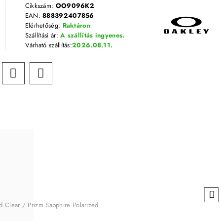
Cikkszám:
OO9096K2
EAN:
888392407856
Elérhetőség:
Raktáron
Szállítási ár:
A szállítás ingyenes.
Várható szállítás:
2026.08.11.
d Clear / Prizm Sapphire Polarized