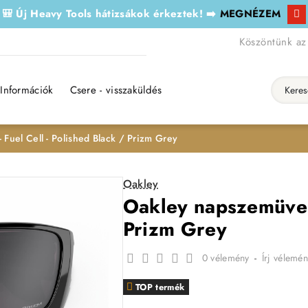
🎒 Új Heavy Tools hátizsákok érkeztek! ➡️
MEGNÉZEM
Köszöntünk az
Információk
Csere - visszaküldés
Keresés..
Fuel Cell - Polished Black / Prizm Grey
Oakley
Oakley napszemüveg 
Prizm Grey
0 vélemény
-
Írj vélemén
TOP termék