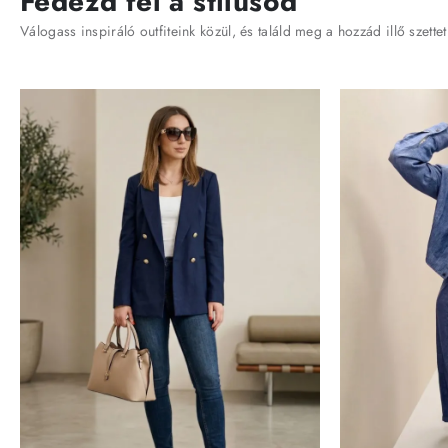
Fedezd fel a stílusod
Válogass inspiráló outfiteink közül, és találd meg a hozzád illő szettet