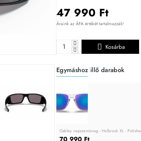
47 990 Ft
Áraink az ÁFA értékét tartalmazzák!
Kosárba
Egymáshoz illő darabok
Oakley napszemüveg - Holbrook XL - Polishe
70 990 Ft