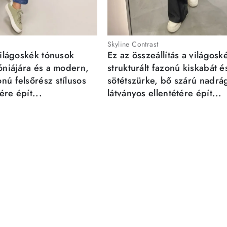
Skyline Contrast
világoskék tónusok
Ez az összeállítás a világosk
móniájára és a modern,
strukturált fazonú kiskabát é
nú felsőrész stílusos
sötétszürke, bő szárú nadrá
re épít...
látványos ellentétére épít...