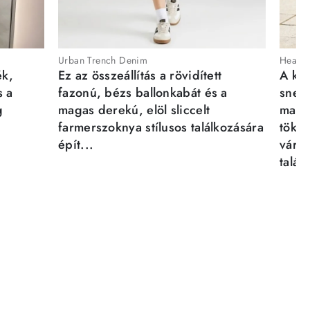
Urban Trench Denim
Heartb
ék,
Ez az összeállítás a rövidített
A kén
s a
fazonú, bézs ballonkabát és a
sneak
g
magas derekú, elöl sliccelt
magab
farmerszoknya stílusos találkozására
tökél
épít...
város
talál