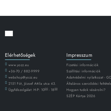
Elérhetőségek
Impresszum
www.yozz.eu
Fizetési információk
+36-70 / 882-9999
Szállítási információk
webshop@yozz.eu
Adatvédelmi nyilatkozat - 
2151 Fót, József Attila utca 43.
Általános szerződési feltétel
00
00
Ügyfélszolgálat:
H-P: 10
- 18
Hogyan tudok vásárolni?
SZÉP Kártya 2026