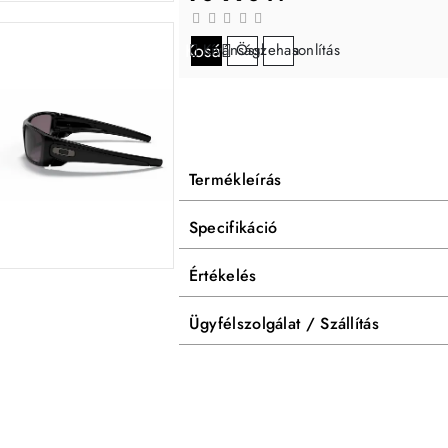
Kosárba
Kívánságlistára
Összehasonlítás
Termékleírás
Specifikáció
Értékelés
Ügyfélszolgálat / Szállítás