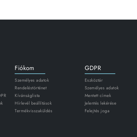
Fiókom
GDPR
Személyes adatok
Eszköztár
Rendeléstörténet
Személyes adatok
GDPR
Kívánságlista
Mentett címek
ek
Hírlevél beállítások
Jelentés lekérése
Termékvisszaküldés
Felejtés joga