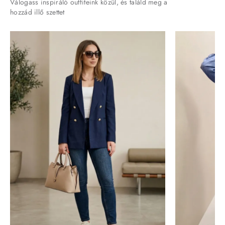
Válogass inspiráló outfiteink közül, és találd meg a
hozzád illő szettet