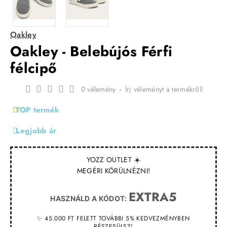
Oakley
Oakley - Belebújós Férfi
félcipő
0 vélemény
-
Írj véleményt a termékről!
TOP termék
Legjobb ár
YOZZ OUTLET ☀️
MEGÉRI KÖRÜLNÉZNI!
EXTRA5
HASZNÁLD A KÓDOT:
✨ 45.000 FT FELETT TOVÁBBI 5% KEDVEZMÉNYBEN
RÉSZESÜLSZ!