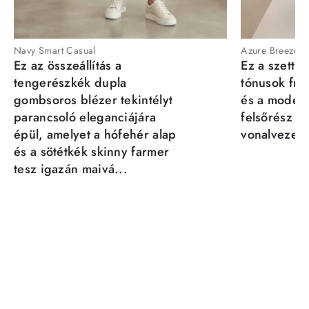
Navy Smart Casual
Azure Breeze
Ez az összeállítás a
Ez a szett a
tengerészkék dupla
tónusok fris
gombsoros blézer tekintélyt
és a moder
parancsoló eleganciájára
felsőrész st
épül, amelyet a hófehér alap
vonalvezeté
és a sötétkék skinny farmer
tesz igazán maivá...