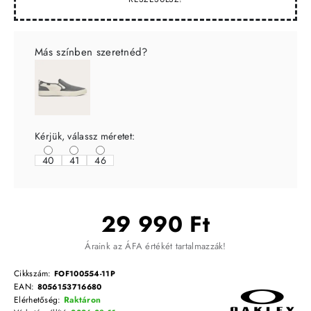
Más színben szeretnéd?
Kérjük, válassz méretet:
40
41
46
29 990 Ft
Áraink az ÁFA értékét tartalmazzák!
Cikkszám:
FOF100554-11P
EAN:
8056153716680
Elérhetőség:
Raktáron