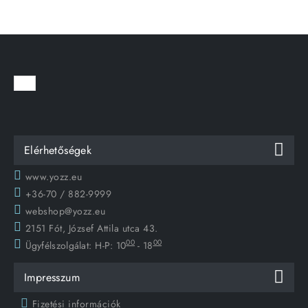
Elérhetőségek
www.yozz.eu
+36-70 / 882-9999
webshop@yozz.eu
2151 Fót, József Attila utca 43.
00
00
Ügyfélszolgálat:
H-P: 10
- 18
Impresszum
Fizetési információk