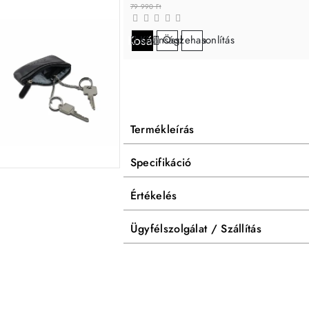
79 990 Ft
Kosárba
Kívánságlistára
Összehasonlítás
Termékleírás
Specifikáció
Értékelés
Ügyfélszolgálat / Szállítás