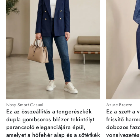
Navy Smart Casual
Azure Breeze
Ez az összeállítás a tengerészkék
Ez a szett a 
dupla gombsoros blézer tekintélyt
frissítő har
parancsoló eleganciájára épül,
dobozos fazo
amelyet a hófehér alap és a sötétkék
vonalvezetésé