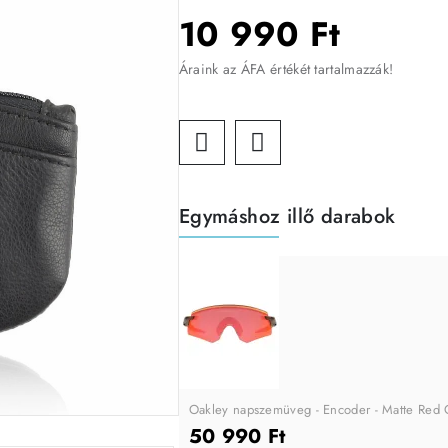
10 990 Ft
Áraink az ÁFA értékét tartalmazzák!
Egymáshoz illő darabok
Oakley napszemüveg - Encoder - Matte Red Co
50 990 Ft