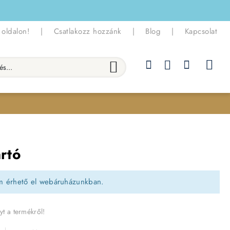
 oldalon!
|
Csatlakozz hozzánk
|
Blog
|
Kapcsolat
.
artó
m érhető el webáruházunkban.
yt a termékről!