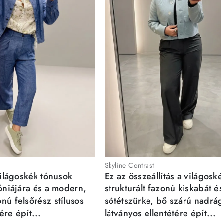
Skyline Contrast
világoskék tónusok
Ez az összeállítás a világosk
móniájára és a modern,
strukturált fazonú kiskabát é
nú felsőrész stílusos
sötétszürke, bő szárú nadrá
re épít...
látványos ellentétére épít...