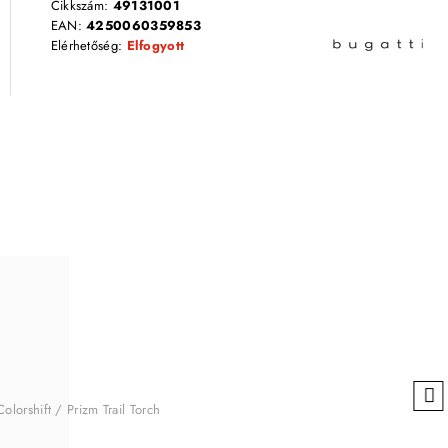
Cikkszám:
49131001
EAN:
4250060359853
Elérhetőség:
Elfogyott
lorshift / Prizm Trail Torch