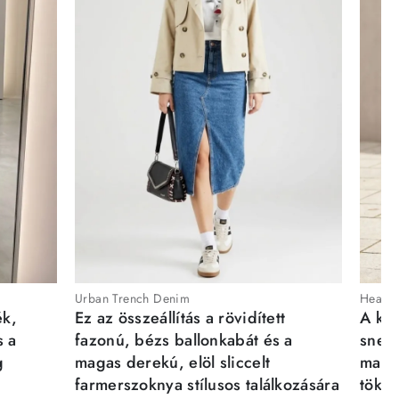
Urban Trench Denim
Heartb
ék,
Ez az összeállítás a rövidített
A kén
s a
fazonú, bézs ballonkabát és a
sneak
g
magas derekú, elöl sliccelt
magab
farmerszoknya stílusos találkozására
tökél