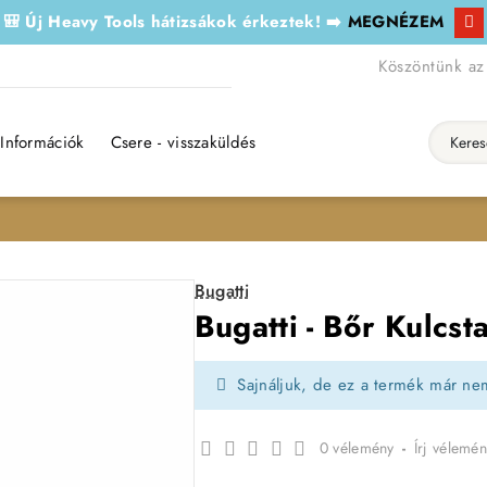
🎒 Új Heavy Tools hátizsákok érkeztek! ➡️
MEGNÉZEM
Köszöntünk az
Információk
Csere - visszaküldés
Keresés..
Bugatti
Bugatti - Bőr Kulcst
Sajnáljuk, de ez a termék már ne
0 vélemény
-
Írj vélemén