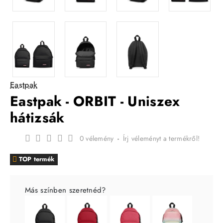
Eastpak
Eastpak - ORBIT - Uniszex
hátizsák
0 vélemény
-
Írj véleményt a termékről!
TOP termék
Más színben szeretnéd?