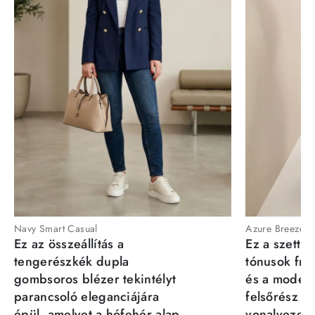
Navy Smart Casual
Azure Breeze
Ez az összeállítás a
Ez a szett a
tengerészkék dupla
tónusok fris
gombsoros blézer tekintélyt
és a moder
parancsoló eleganciájára
felsőrész st
épül, amelyet a hófehér alap
vonalvezeté