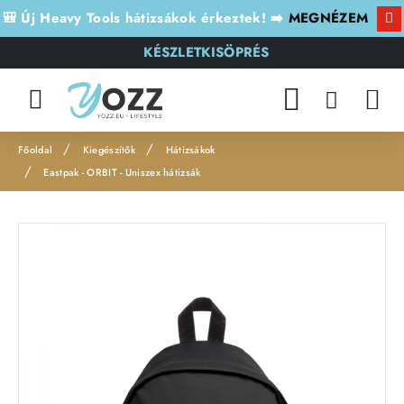
🎒 Új Heavy Tools hátizsákok érkeztek! ➡️
MEGNÉZEM
KÉSZLETKISÖPRÉS
Kiegészítők
Hátizsákok
h
Eastpak - ORBIT - Uniszex hátizsák
o
m
e