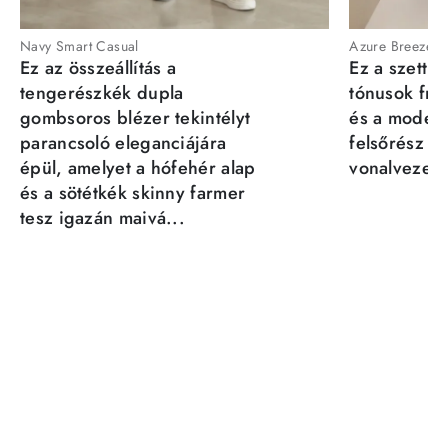
Navy Smart Casual
Azure Breeze
Ez az összeállítás a
Ez a szett a
tengerészkék dupla
tónusok fris
gombsoros blézer tekintélyt
és a moder
parancsoló eleganciájára
felsőrész st
épül, amelyet a hófehér alap
vonalvezeté
és a sötétkék skinny farmer
tesz igazán maivá...