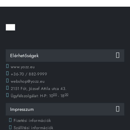
Elérhetőségek
www.yozz.eu
+36-70 / 882-9999
webshop@yozz.eu
2151 Fót, József Attila utca 43.
00
00
Ügyfélszolgálat:
H-P: 10
- 18
Impresszum
Fizetési információk
Szállítási információk