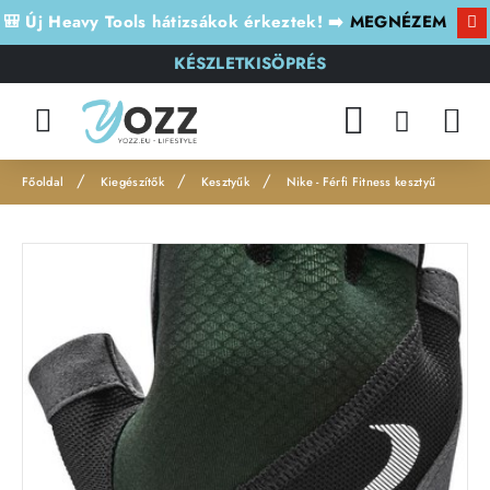
🎒 Új Heavy Tools hátizsákok érkeztek! ➡️
MEGNÉZEM
KÉSZLETKISÖPRÉS
Kiegészítők
Kesztyűk
Nike - Férfi Fitness kesztyű
h
o
m
e