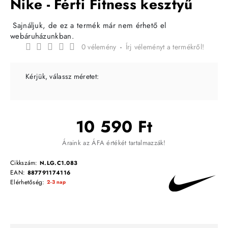
Nike - Férfi Fitness kesztyű
Sajnáljuk, de ez a termék már nem érhető el
webáruházunkban.
0 vélemény
-
Írj véleményt a termékről!
Kérjük, válassz méretet:
10 590 Ft
Áraink az ÁFA értékét tartalmazzák!
Cikkszám:
N.LG.C1.083
EAN:
887791174116
Elérhetőség:
2-3 nap