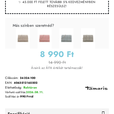
✨ 45.000 FT FELETT TOVÁBBI 5% KEDVEZMÉNYBEN
RÉSZESÜLSZ!
Más színben szeretnéd?
8 990 Ft
14 990 Ft
Áraink az ÁFA értékét tartalmazzák!
Cikkszám:
34324-100
EAN:
4063512165502
Elérhetőség:
Raktáron
Várható szállítás:
2026.08.11.
Szállítási ár:
990 Ft-tól
Specifikáció