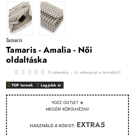
Tamaris
Tamaris - Amalia - Női
oldaltáska
0 vélemény
-
Írj véleményt a termékről!
TOP termék
Legjobb ár
YOZZ OUTLET ☀️
MEGÉRI KÖRÜLNÉZNI!
EXTRA5
HASZNÁLD A KÓDOT: