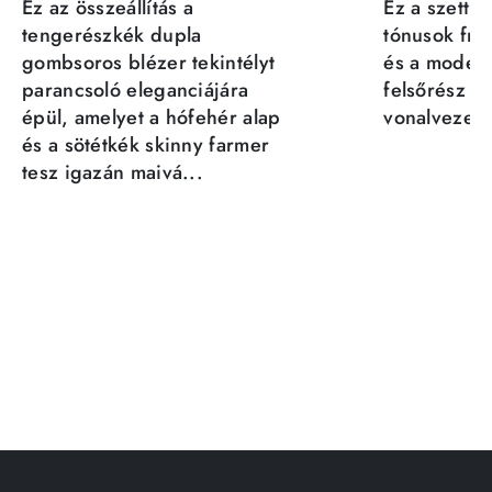
Ez az összeállítás a
Ez a szett a
tengerészkék dupla
tónusok fris
gombsoros blézer tekintélyt
és a moder
parancsoló eleganciájára
felsőrész st
épül, amelyet a hófehér alap
vonalvezeté
és a sötétkék skinny farmer
tesz igazán maivá...