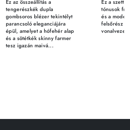
Ez az összeállítás a
Ez a szett a
tengerészkék dupla
tónusok fris
gombsoros blézer tekintélyt
és a moder
parancsoló eleganciájára
felsőrész st
épül, amelyet a hófehér alap
vonalvezeté
és a sötétkék skinny farmer
tesz igazán maivá...