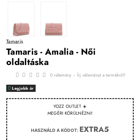
Tamaris
Tamaris - Amalia - Női
oldaltáska
0 vélemény
-
Írj véleményt a termékről!
Legjobb ár
YOZZ OUTLET ☀️
MEGÉRI KÖRÜLNÉZNI!
EXTRA5
HASZNÁLD A KÓDOT: