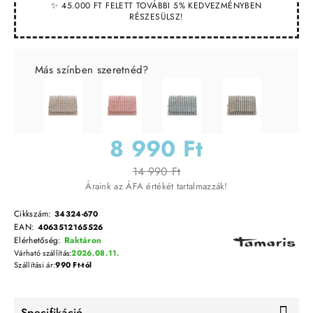
✨ 45.000 FT FELETT TOVÁBBI 5% KEDVEZMÉNYBEN
RÉSZESÜLSZ!
Más színben szeretnéd?
8 990 Ft
14 990 Ft
Áraink az ÁFA értékét tartalmazzák!
Cikkszám:
34324-670
EAN:
4063512165526
Elérhetőség:
Raktáron
Várható szállítás:
2026.08.11.
Szállítási ár:
990 Ft-tól
Specifikáció