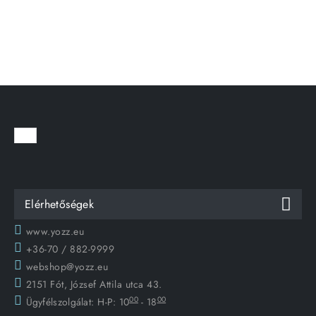
Elérhetőségek
www.yozz.eu
+36-70 / 882-9999
webshop@yozz.eu
2151 Fót, József Attila utca 43.
00
00
Ügyfélszolgálat:
H-P: 10
- 18