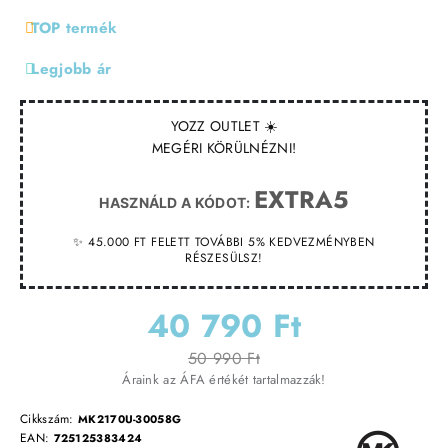
TOP termék
Legjobb ár
YOZZ OUTLET ☀️
MEGÉRI KÖRÜLNÉZNI!
EXTRA5
HASZNÁLD A KÓDOT:
✨ 45.000 FT FELETT TOVÁBBI 5% KEDVEZMÉNYBEN
RÉSZESÜLSZ!
40 790 Ft
50 990 Ft
Áraink az ÁFA értékét tartalmazzák!
Cikkszám:
MK2170U-30058G
EAN:
725125383424