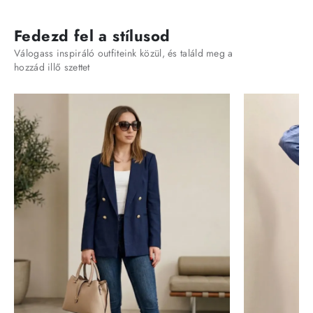
Fedezd fel a stílusod
Válogass inspiráló outfiteink közül, és találd meg a
hozzád illő szettet