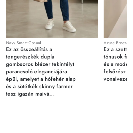
Navy Smart Casual
Azure Breeze
Ez az összeállítás a
Ez a szett a
tengerészkék dupla
tónusok fris
gombsoros blézer tekintélyt
és a moder
parancsoló eleganciájára
felsőrész st
épül, amelyet a hófehér alap
vonalvezeté
és a sötétkék skinny farmer
tesz igazán maivá...