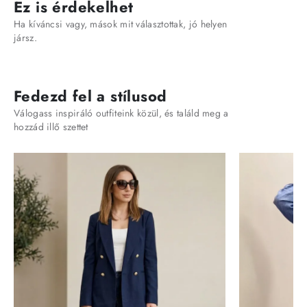
Ez is érdekelhet
Ha kíváncsi vagy, mások mit választottak, jó helyen
jársz.
Fedezd fel a stílusod
Válogass inspiráló outfiteink közül, és találd meg a
hozzád illő szettet