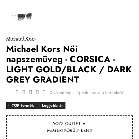
Michael Kors
Michael Kors Női
napszemüveg - CORSICA -
LIGHT GOLD/BLACK / DARK
GREY GRADIENT
0 vélemény
-
Írj véleményt a termékről!
TOP termék
Legjobb ár
YOZZ OUTLET ☀️
MEGÉRI KÖRÜLNÉZNI!