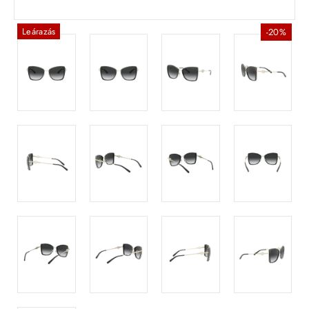
Leárazás
-20%