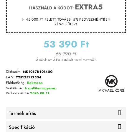
EXTRA5
HASZNÁLD A KÓDOT:
✨ 45.000 FT FELETT TOVÁBBI 5% KEDVEZMÉNYBEN
RÉSZESÜLSZ!
53 390 Ft
66 790 Ft
Áraink az ÁFA értékét tartalmazzák!
Cikkszám:
MK1067B-10148G
EAN:
725125127554
Elérhetőség:
Raktáron
Szállítási ár:
A szállítás ingyenes.
Várható szállítás:
2026.08.11.
Termékleírás
Specifikáció