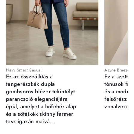
Navy Smart Casual
Azure Breeze
Ez az összeállítás a
Ez a szett a
tengerészkék dupla
tónusok fris
gombsoros blézer tekintélyt
és a moder
parancsoló eleganciájára
felsőrész st
épül, amelyet a hófehér alap
vonalvezeté
és a sötétkék skinny farmer
tesz igazán maivá...