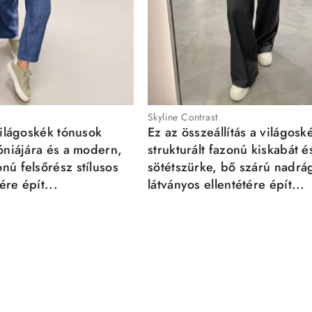
Skyline Contrast
világoskék tónusok
Ez az összeállítás a világosk
móniájára és a modern,
strukturált fazonú kiskabát é
nú felsőrész stílusos
sötétszürke, bő szárú nadrá
re épít...
látványos ellentétére épít...