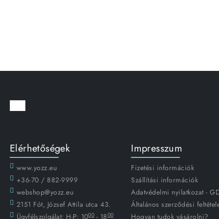
Elérhetőségek
Impresszum
www.yozz.eu
Fizetési információk
+36-70 / 882-9999
Szállítási információk
webshop@yozz.eu
Adatvédelmi nyilatkozat - 
2151 Fót, József Attila utca 43.
Általános szerződési feltétel
00
00
Ügyfélszolgálat:
H-P: 10
- 18
Hogyan tudok vásárolni?