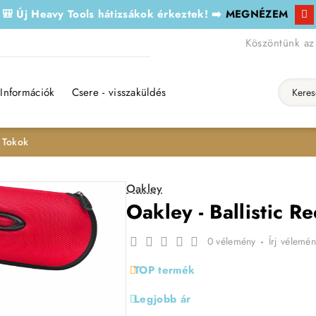
🎒 Új Heavy Tools hátizsákok érkeztek! ➡️
MEGNÉZEM
Köszöntünk az
Információk
Csere - visszaküldés
Keresés..
- Tokok
Oakley
Oakley - Ballistic R
0 vélemény
-
Írj vélemén
TOP termék
Legjobb ár