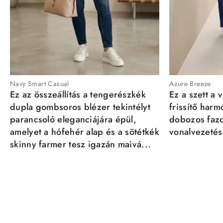
Navy Smart Casual
Azure Breeze
Ez az összeállítás a tengerészkék
Ez a szett a 
dupla gombsoros blézer tekintélyt
frissítő har
parancsoló eleganciájára épül,
dobozos fazo
amelyet a hófehér alap és a sötétkék
vonalvezetésé
skinny farmer tesz igazán maivá...