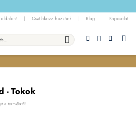
 oldalon!
|
Csatlakozz hozzánk
|
Blog
|
Kapcsolat
.
ed - Tokok
yt a termékről!