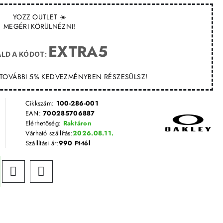
YOZZ OUTLET ☀️
MEGÉRI KÖRÜLNÉZNI!
EXTRA5
LD A KÓDOT:
T TOVÁBBI 5% KEDVEZMÉNYBEN RÉSZESÜLSZ!
Cikkszám:
100-286-001
EAN:
700285706887
Elérhetőség:
Raktáron
Várható szállítás:
2026.08.11.
Szállítási ár:
990 Ft-tól