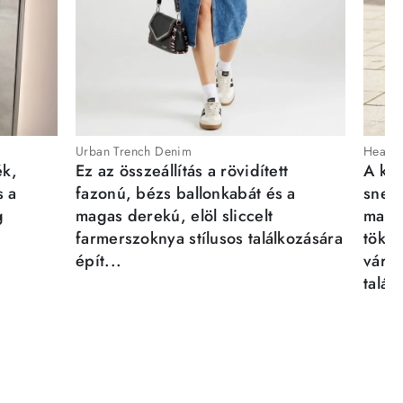
Urban Trench Denim
Heartb
ék,
Ez az összeállítás a rövidített
A kén
s a
fazonú, bézs ballonkabát és a
sneak
g
magas derekú, elöl sliccelt
magab
farmerszoknya stílusos találkozására
tökél
épít...
város
talál