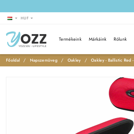
HUF
Termékeink
Márkáink
Rólunk
Napszemüveg
Oakley
Oakley - Ballistic Red 
h
o
Leárazás
m
e