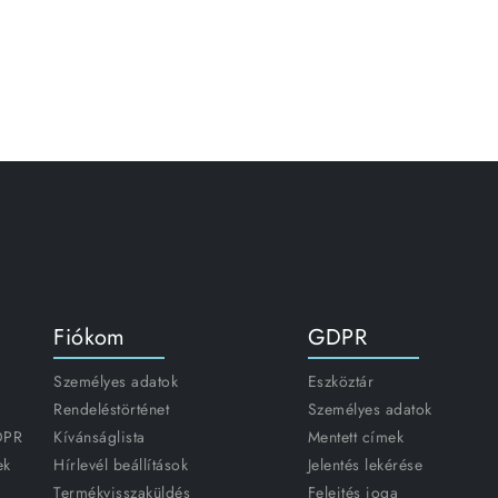
Fiókom
GDPR
Személyes adatok
Eszköztár
Rendeléstörténet
Személyes adatok
GDPR
Kívánságlista
Mentett címek
ek
Hírlevél beállítások
Jelentés lekérése
Termékvisszaküldés
Felejtés joga