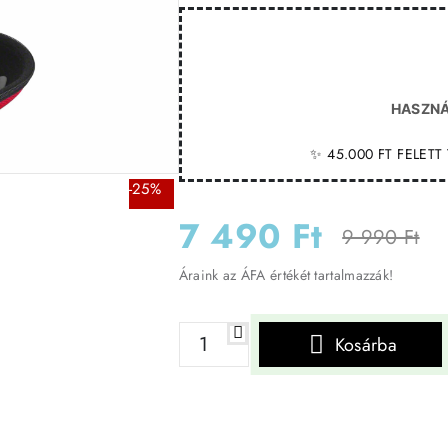
HASZNÁ
✨ 45.000 FT FELET
-25%
7 490 Ft
9 990 Ft
Áraink az ÁFA értékét tartalmazzák!
Kosárba