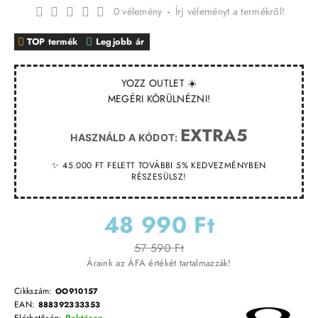
0 vélemény
-
Írj véleményt a termékről!
TOP termék
Legjobb ár
YOZZ OUTLET ☀️
MEGÉRI KÖRÜLNÉZNI!
EXTRA5
HASZNÁLD A KÓDOT:
✨ 45.000 FT FELETT TOVÁBBI 5% KEDVEZMÉNYBEN
RÉSZESÜLSZ!
48 990 Ft
57 590 Ft
Áraink az ÁFA értékét tartalmazzák!
Cikkszám:
OO910157
EAN:
888392333353
Elérhetőség:
Raktáron