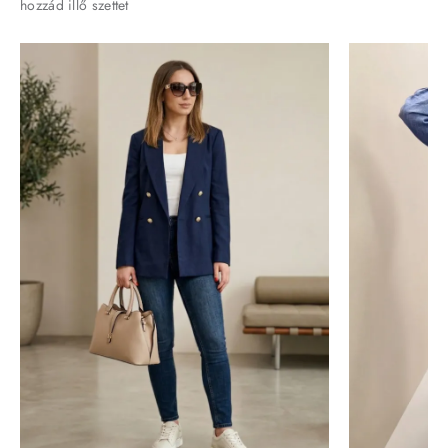
hozzád illő szettet