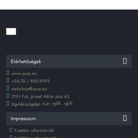
Elérhetőségek
www.yozz.eu
+36-70 / 882-9999
webshop@yozz.eu
2151 Fót, József Attila utca 43.
00
00
Ügyfélszolgálat:
H-P: 10
- 18
Impresszum
Fizetési információk
Szállítási információk