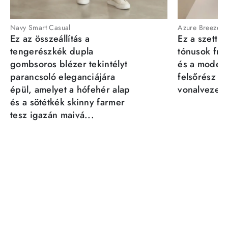
Navy Smart Casual
Azure Breeze
Ez az összeállítás a
Ez a szett a
tengerészkék dupla
tónusok fris
gombsoros blézer tekintélyt
és a moder
parancsoló eleganciájára
felsőrész st
épül, amelyet a hófehér alap
vonalvezeté
és a sötétkék skinny farmer
tesz igazán maivá...