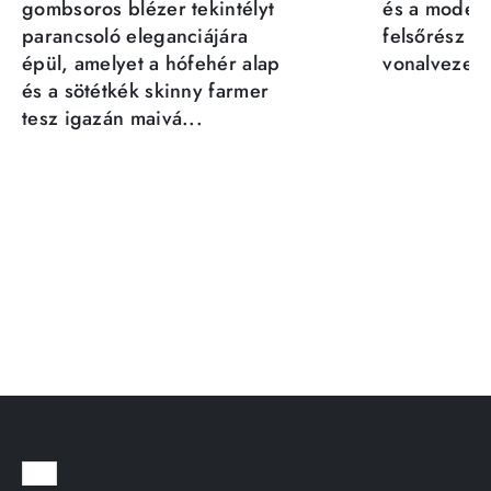
gombsoros blézer tekintélyt
és a moder
parancsoló eleganciájára
felsőrész st
épül, amelyet a hófehér alap
vonalvezeté
és a sötétkék skinny farmer
tesz igazán maivá...