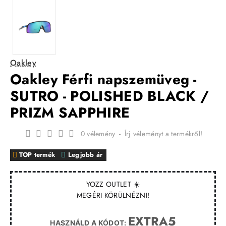
Oakley
Oakley Férfi napszemüveg -
SUTRO - POLISHED BLACK /
PRIZM SAPPHIRE
0 vélemény
-
Írj véleményt a termékről!
TOP termék
Legjobb ár
YOZZ OUTLET ☀️
MEGÉRI KÖRÜLNÉZNI!
EXTRA5
HASZNÁLD A KÓDOT: