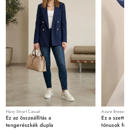
Navy Smart Casual
Azure Breeze
Ez az összeállítás a
Ez a szett a
tengerészkék dupla
tónusok fris