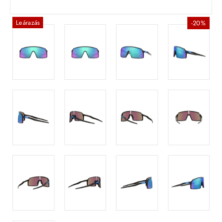
Leárazás
-20%