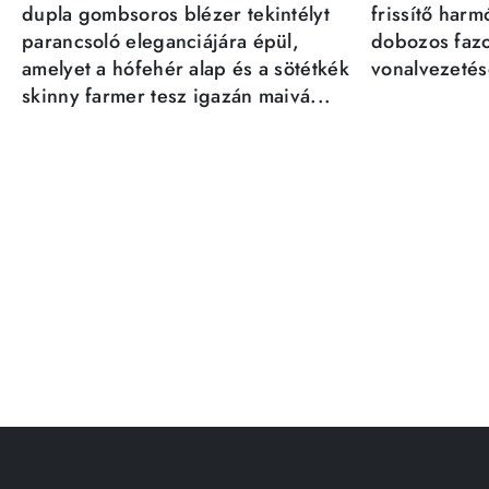
dupla gombsoros blézer tekintélyt
frissítő har
parancsoló eleganciájára épül,
dobozos fazo
amelyet a hófehér alap és a sötétkék
vonalvezetésé
skinny farmer tesz igazán maivá...