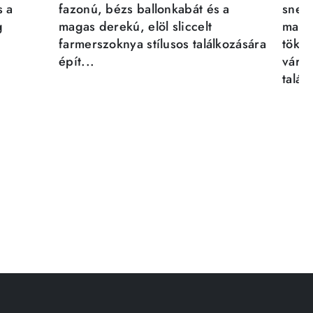
s a
fazonú, bézs ballonkabát és a
sneak
g
magas derekú, elöl sliccelt
magab
farmerszoknya stílusos találkozására
tökél
épít...
város
talál