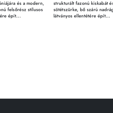
móniájára és a modern,
strukturált fazonú kiskabát é
nú felsőrész stílusos
sötétszürke, bő szárú nadrá
re épít...
látványos ellentétére épít...