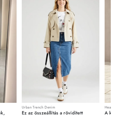
Urban Trench Denim
Heartb
ék,
Ez az összeállítás a rövidített
A kén