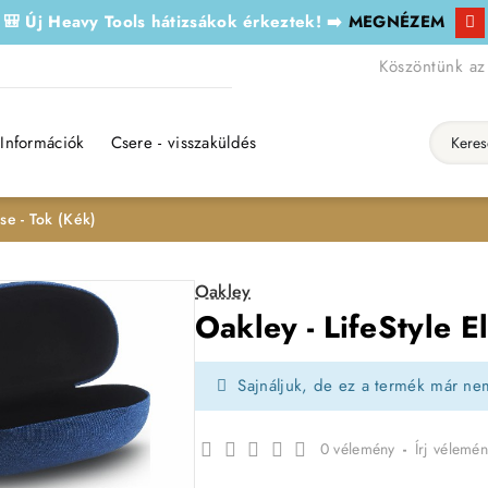
🎒 Új Heavy Tools hátizsákok érkeztek! ➡️
MEGNÉZEM
Köszöntünk az
Információk
Csere - visszaküldés
Keresés..
pse - Tok (Kék)
Oakley
Oakley - LifeStyle El
Sajnáljuk, de ez a termék már ne
0 vélemény
-
Írj vélemén