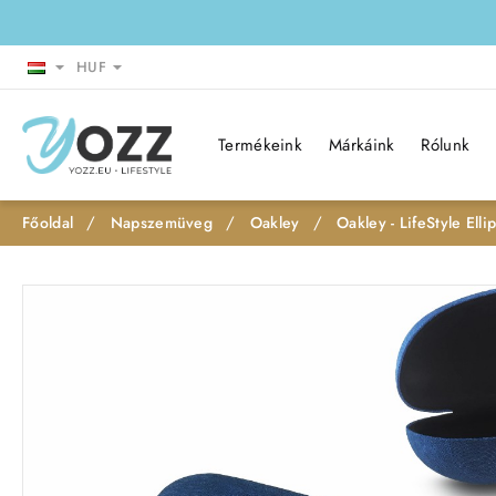
HUF
Termékeink
Márkáink
Rólunk
Napszemüveg
Oakley
Oakley - LifeStyle Elli
h
o
m
e