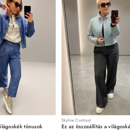
Skyline Contrast
világoskék tónusok
Ez az összeállítás a világosk