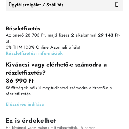
Ügyfélszolgálat / Szállítás
Részletfizetés
Az önerő 28 706 Ft, majd fizess
2
alkalommal
29 143 Ft
-
ot.
0% THM
100% Online
Azonnali bírálat
Részletfizetési információk
Kiváncsi vagy elérhető-e számodra a
részletfizetés?
86 990 Ft
Kötöttségek nélkül megtudhatod számodra elérhető-e a
részletfizetés.
Előszűrés indítása
Ez is érdekelhet
Ha kíváncsi vagy, mások mit választottak, jó helyen