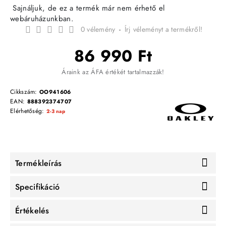
Sajnáljuk, de ez a termék már nem érhető el
webáruházunkban.
0 vélemény
-
Írj véleményt a termékről!
86 990 Ft
Áraink az ÁFA értékét tartalmazzák!
Cikkszám:
OO941606
EAN:
888392374707
Elérhetőség:
2-3 nap
Termékleírás
Specifikáció
Értékelés