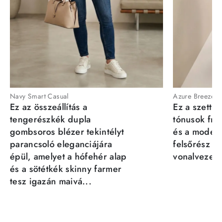
Navy Smart Casual
Azure Breeze
Ez az összeállítás a
Ez a szett a
tengerészkék dupla
tónusok fris
gombsoros blézer tekintélyt
és a moder
parancsoló eleganciájára
felsőrész st
épül, amelyet a hófehér alap
vonalvezeté
és a sötétkék skinny farmer
tesz igazán maivá...