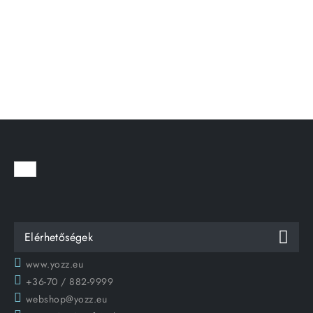
Elérhetőségek
www.yozz.eu
+36-70 / 882-9999
webshop@yozz.eu