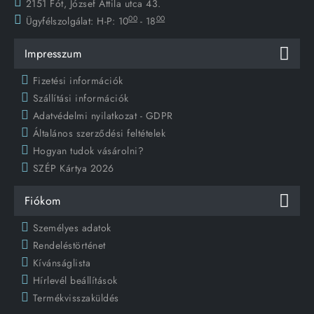
2151 Fót, József Attila utca 43.
00
00
Ügyfélszolgálat:
H-P: 10
- 18
Impresszum
Fizetési információk
Szállítási információk
Adatvédelmi nyilatkozat - GDPR
Általános szerződési feltételek
Hogyan tudok vásárolni?
SZÉP Kártya 2026
Fiókom
Személyes adatok
Rendeléstörténet
Kívánságlista
Hírlevél beállítások
Termékvisszaküldés