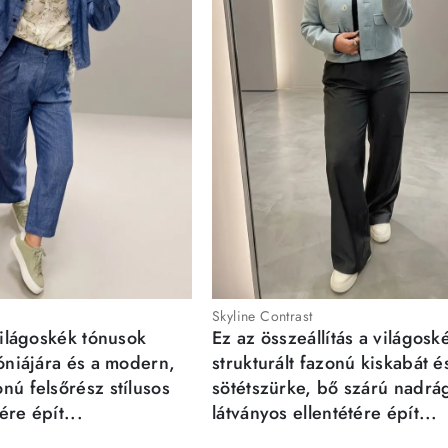
Skyline Contrast
világoskék tónusok
Ez az összeállítás a világosk
móniájára és a modern,
strukturált fazonú kiskabát é
nú felsőrész stílusos
sötétszürke, bő szárú nadrá
re épít...
látványos ellentétére épít...