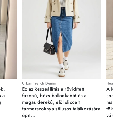
Urban Trench Denim
Heartb
ék,
Ez az összeállítás a rövidített
A kén
s a
fazonú, bézs ballonkabát és a
sneak
g
magas derekú, elöl sliccelt
magab
farmerszoknya stílusos találkozására
tökél
épít...
város