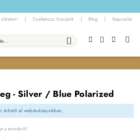
 oldalon!
|
Csatlakozz hozzánk
|
Blog
|
Kapcsolat
.
g - Silver / Blue Polarized
m érhető el webáruházunkban.
yt a termékről!