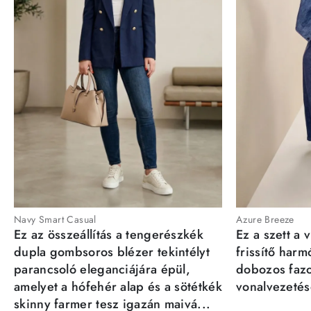
Navy Smart Casual
Azure Breeze
Ez az összeállítás a tengerészkék
Ez a szett a 
dupla gombsoros blézer tekintélyt
frissítő har
parancsoló eleganciájára épül,
dobozos fazo
amelyet a hófehér alap és a sötétkék
vonalvezetésé
skinny farmer tesz igazán maivá...