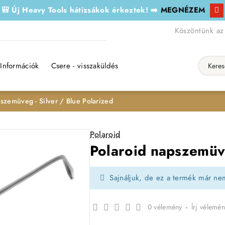
🎒 Új Heavy Tools hátizsákok érkeztek! ➡️
MEGNÉZEM
Köszöntünk az
Információk
Csere - visszaküldés
Keresés..
szemüveg - Silver / Blue Polarized
Polaroid
Polaroid napszemüve
Sajnáljuk, de ez a termék már ne
0 vélemény
-
Írj vélemén