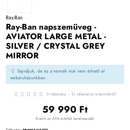
Ray-Ban
Ray-Ban napszemüveg -
AVIATOR LARGE METAL -
SILVER / CRYSTAL GREY
MIRROR
Sajnáljuk, de ez a termék már nem érhető el
webáruházunkban.
0 vélemény
-
Írj véleményt a termékről!
59 990 Ft
Áraink az ÁFA értékét tartalmazzák!