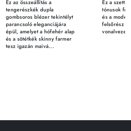
Ez az összeállítás a
Ez a szett a
tengerészkék dupla
tónusok fris
gombsoros blézer tekintélyt
és a moder
parancsoló eleganciájára
felsőrész st
épül, amelyet a hófehér alap
vonalvezeté
és a sötétkék skinny farmer
tesz igazán maivá...