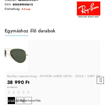
Cikkszám:
RB3025-W3277
EAN:
805289005612
Elérhetőség:
2-3 nap
Egymáshoz illő darabok
Ray-Ban napszemüveg - AVIATOR LARGE METAL - GOLD / GREY GREE
38 990 Ft
53 390 Ft
Kosárba
Kívánságlistára
Összehasonlítás