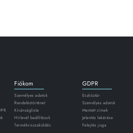
Fiókom
GDPR
Személyes adatok
Eszköztár
Rendeléstörténet
Személyes adatok
GDPR
Kívánságlista
Mentett címek
ek
Hírlevél beállítások
Jelentés lekérése
Termékvisszaküldés
Felejtés joga