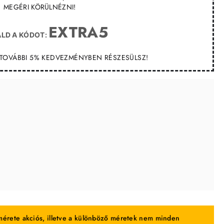
MEGÉRI KÖRÜLNÉZNI!
EXTRA5
LD A KÓDOT:
T TOVÁBBI 5% KEDVEZMÉNYBEN RÉSZESÜLSZ!
érete akciós, illetve a különböző méretek nem minden