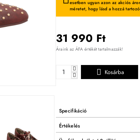
esetben ugyan azon az akciós áron
méretet, hogy lásd a hozzá tartozó
31 990 Ft
Áraink az ÁFA értékét tartalmazzák!
Kosárba
-47%
Specifikáció
Értékelés