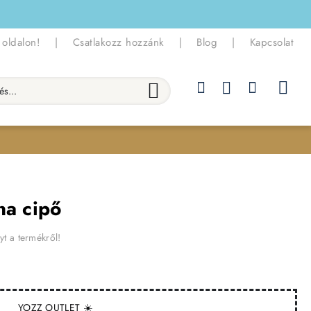
 oldalon!
|
Csatlakozz hozzánk
|
Blog
|
Kapcsolat
.
na cipő
yt a termékről!
YOZZ OUTLET ☀️