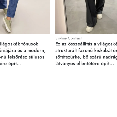
Skyline Contrast
világoskék tónusok
Ez az összeállítás a világosk
móniájára és a modern,
strukturált fazonú kiskabát é
nú felsőrész stílusos
sötétszürke, bő szárú nadrá
re épít...
látványos ellentétére épít...