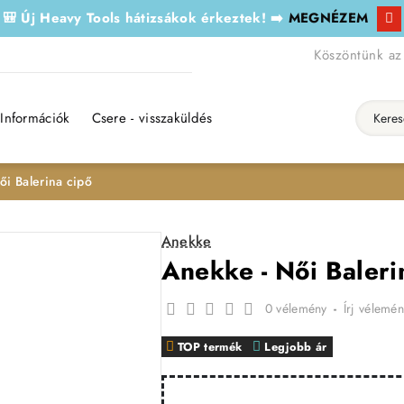
🎒 Új Heavy Tools hátizsákok érkeztek! ➡️
MEGNÉZEM
Köszöntünk az
Információk
Csere - visszaküldés
Keresés..
ői Balerina cipő
Anekke
Anekke - Női Baleri
0 vélemény
-
Írj vélemén
TOP termék
Legjobb ár