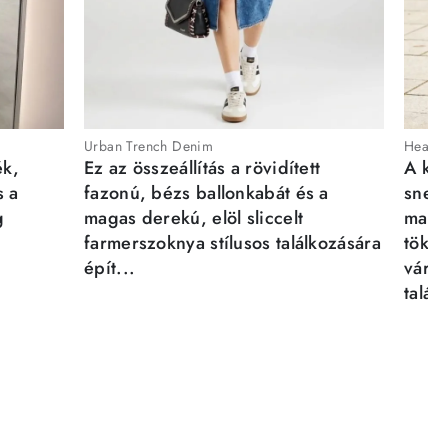
Urban Trench Denim
Heartb
ék,
Ez az összeállítás a rövidített
A kén
s a
fazonú, bézs ballonkabát és a
sneak
g
magas derekú, elöl sliccelt
magab
farmerszoknya stílusos találkozására
tökél
épít...
város
talál