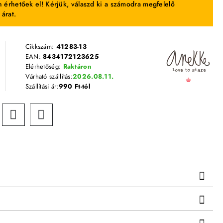
 érhetőek el! Kérjük, válaszd ki a számodra megfelelő
 árat.
Cikkszám:
41283-13
EAN:
8434172123625
Elérhetőség:
Raktáron
Várható szállítás:
2026.08.11.
Szállítási ár:
990 Ft-tól