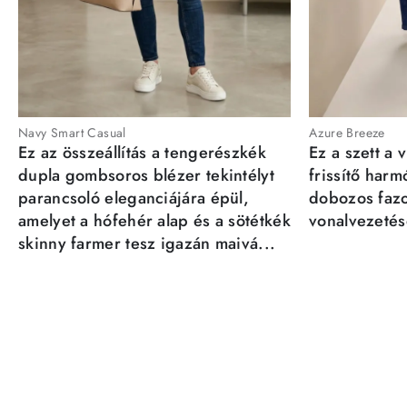
Navy Smart Casual
Azure Breeze
Ez az összeállítás a tengerészkék
Ez a szett a 
dupla gombsoros blézer tekintélyt
frissítő har
parancsoló eleganciájára épül,
dobozos fazo
amelyet a hófehér alap és a sötétkék
vonalvezetésé
skinny farmer tesz igazán maivá...