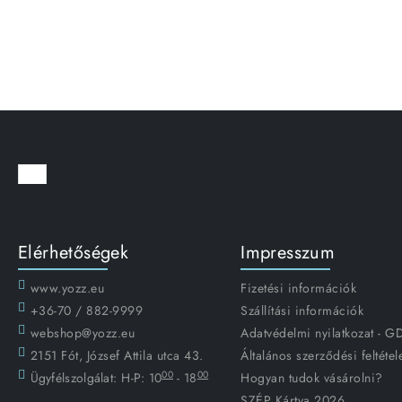
Elérhetőségek
Impresszum
www.yozz.eu
Fizetési információk
+36-70 / 882-9999
Szállítási információk
webshop@yozz.eu
Adatvédelmi nyilatkozat - 
2151 Fót, József Attila utca 43.
Általános szerződési feltétel
00
00
Ügyfélszolgálat:
H-P: 10
- 18
Hogyan tudok vásárolni?
SZÉP Kártya 2026