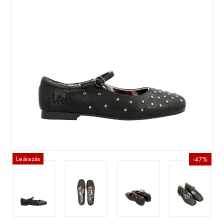
Leárazás
-47%