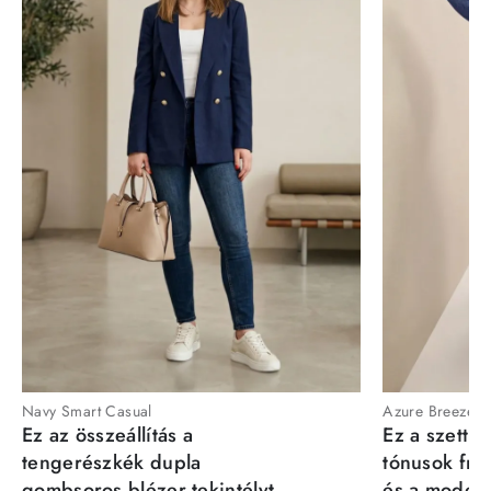
Navy Smart Casual
Azure Breeze
Ez az összeállítás a
Ez a szett a
tengerészkék dupla
tónusok fris
gombsoros blézer tekintélyt
és a moder