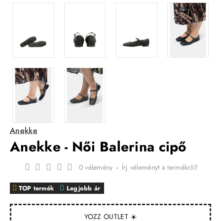
Anekke
Anekke - Női Balerina cipő
0 vélemény
-
Írj véleményt a termékről!
TOP termék
Legjobb ár
YOZZ OUTLET ☀️