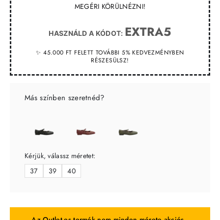
MEGÉRI KÖRÜLNÉZNI!
EXTRA5
HASZNÁLD A KÓDOT:
✨ 45.000 FT FELETT TOVÁBBI 5% KEDVEZMÉNYBEN
RÉSZESÜLSZ!
Más színben szeretnéd?
Kérjük, válassz méretet:
37
39
40
Az Outlet-es termék nem minden mérete akciós,