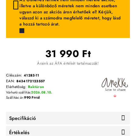
illetve a különböző méretek nem minden esetben
ugyan azon az akciós áron érhetőek el! Kérjük,
válaszd ki a számodra megfelelő méretet, hogy lásd
a hozzá tartozó árat.
31 990 Ft
Áraink az ÁFA értékét tartalmazzák!
Cikkszám:
41283-11
EAN:
8434172123557
Elérhetőség:
Raktáron
Várható szállítás:
2026.08.10.
Szállítási ár:
990 Ft-tól
Specifikáció
Értékelés