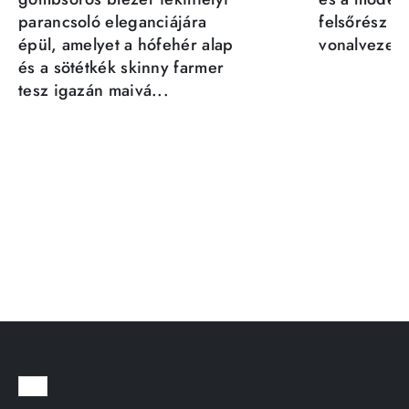
parancsoló eleganciájára
felsőrész st
épül, amelyet a hófehér alap
vonalvezeté
és a sötétkék skinny farmer
tesz igazán maivá...