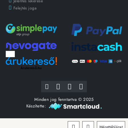
Jelentés lekérése
Felejtés joga
Árukereső.hu
Minden jog fenntartva © 2025
Készítette:
Mérettáblázat