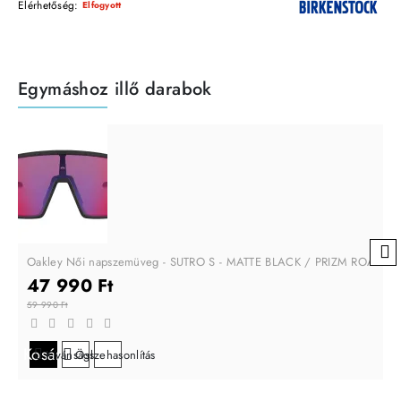
Elérhetőség:
Elfogyott
Egymáshoz illő darabok
Oakley Női napszemüveg - SUTRO S - MATTE BLACK / PRIZM ROAD
47 990 Ft
59 990 Ft
Kosárba
Kívánságlistára
Összehasonlítás