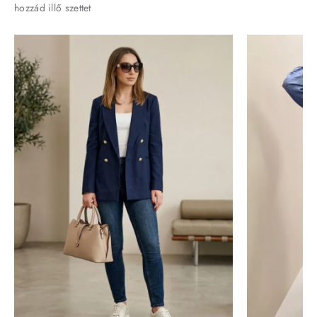
hozzád illő szettet