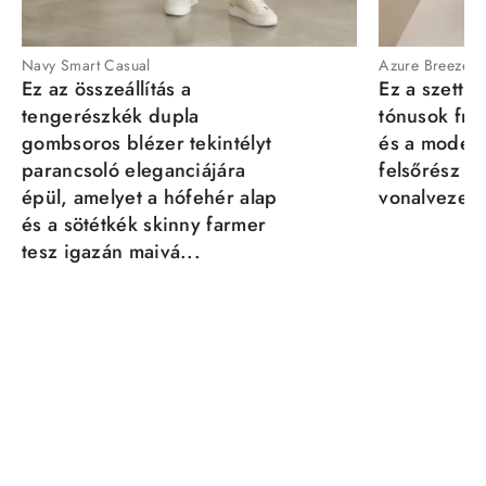
Navy Smart Casual
Azure Breeze
Ez az összeállítás a
Ez a szett a
tengerészkék dupla
tónusok fris
gombsoros blézer tekintélyt
és a moder
parancsoló eleganciájára
felsőrész st
épül, amelyet a hófehér alap
vonalvezeté
és a sötétkék skinny farmer
tesz igazán maivá...