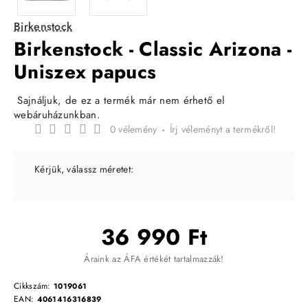
Birkenstock
Birkenstock - Classic Arizona -
Uniszex papucs
Sajnáljuk, de ez a termék már nem érhető el
webáruházunkban.
0 vélemény
-
Írj véleményt a termékről!
Kérjük, válassz méretet:
36 990 Ft
Áraink az ÁFA értékét tartalmazzák!
Cikkszám:
1019061
EAN:
4061416316839