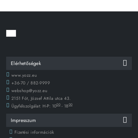
Elérhetőségek
www.yozz.eu
+36-70 / 882-9999
webshop@yozz.eu
2151 Fót, József Attila utca 43.
00
00
Ügyfélszolgálat:
H-P: 10
- 18
Impresszum
Fizetési információk