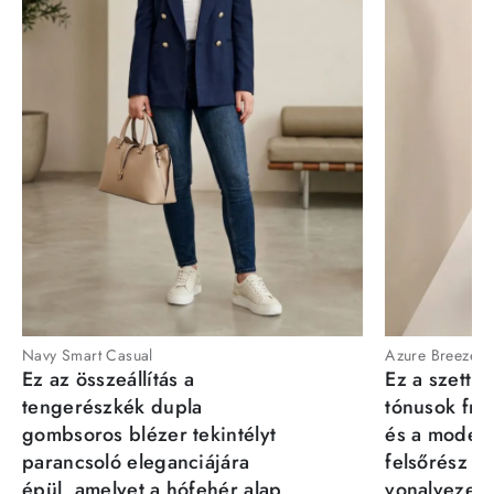
Navy Smart Casual
Azure Breeze
Ez az összeállítás a
Ez a szett a
tengerészkék dupla
tónusok fris
gombsoros blézer tekintélyt
és a moder
parancsoló eleganciájára
felsőrész st
épül, amelyet a hófehér alap
vonalvezeté