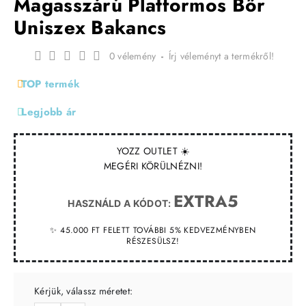
Magasszárú Platformos Bőr
Uniszex Bakancs
0 vélemény
-
Írj véleményt a termékről!
TOP termék
Legjobb ár
YOZZ OUTLET ☀️
MEGÉRI KÖRÜLNÉZNI!
EXTRA5
HASZNÁLD A KÓDOT:
✨ 45.000 FT FELETT TOVÁBBI 5% KEDVEZMÉNYBEN
RÉSZESÜLSZ!
Kérjük, válassz méretet: