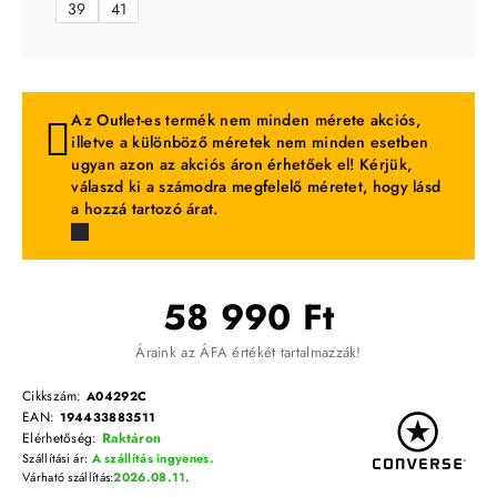
39
41
Az Outlet-es termék nem minden mérete akciós,
illetve a különböző méretek nem minden esetben
ugyan azon az akciós áron érhetőek el! Kérjük,
válaszd ki a számodra megfelelő méretet, hogy lásd
a hozzá tartozó árat.
58 990 Ft
Áraink az ÁFA értékét tartalmazzák!
Cikkszám:
A04292C
EAN:
194433883511
Elérhetőség:
Raktáron
Szállítási ár:
A szállítás ingyenes.
Várható szállítás:
2026.08.11.