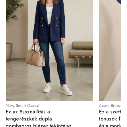
Navy Smart Casual
Azure Breeze
Ez az összeállítás a
Ez a szett a
tengerészkék dupla
tónusok fris
gombsoros blézer tekintélyt
és a moder