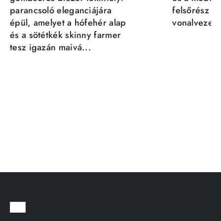
parancsoló eleganciájára
felsőrész st
épül, amelyet a hófehér alap
vonalvezeté
és a sötétkék skinny farmer
tesz igazán maivá...