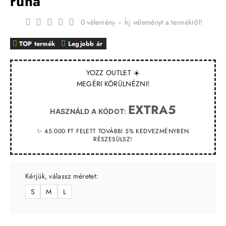
ruha
0 vélemény
-
Írj véleményt a termékről!
TOP termék
Legjobb ár
YOZZ OUTLET ☀️
MEGÉRI KÖRÜLNÉZNI!
EXTRA5
HASZNÁLD A KÓDOT:
✨ 45.000 FT FELETT TOVÁBBI 5% KEDVEZMÉNYBEN
RÉSZESÜLSZ!
Kérjük, válassz méretet:
S
M
L