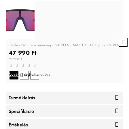
Oakley Női napszemüveg - SUTRO S - MATTE BLACK / PRIZM ROAD
47 990 Ft
59 990 Ft
Kosárba
Kívánságlistára
Összehasonlítás
Termékleírás
Specifikáció
Értékelés