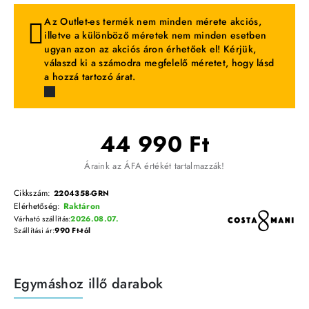
Az Outlet-es termék nem minden mérete akciós,
illetve a különböző méretek nem minden esetben
ugyan azon az akciós áron érhetőek el! Kérjük,
válaszd ki a számodra megfelelő méretet, hogy lásd
a hozzá tartozó árat.
44 990 Ft
Áraink az ÁFA értékét tartalmazzák!
Cikkszám:
2204358-GRN
Elérhetőség:
Raktáron
Várható szállítás:
2026.08.07.
Szállítási ár:
990 Ft-tól
Egymáshoz illő darabok