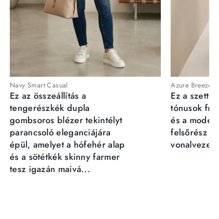
Navy Smart Casual
Azure Breeze
Ez az összeállítás a
Ez a szett a
tengerészkék dupla
tónusok fris
gombsoros blézer tekintélyt
és a moder
parancsoló eleganciájára
felsőrész st
épül, amelyet a hófehér alap
vonalvezeté
és a sötétkék skinny farmer
tesz igazán maivá...