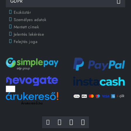
GDPR
Eszköztár
Személyes adatok
Mentett címek
Jelentés lekérése
Felejtés joga
Árukereső.hu