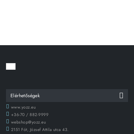
Elérhetőségek
www.yozz.eu
+36-70 / 882-9999
webshop@yozz.eu
2151 Fót, József Attila utca 43.