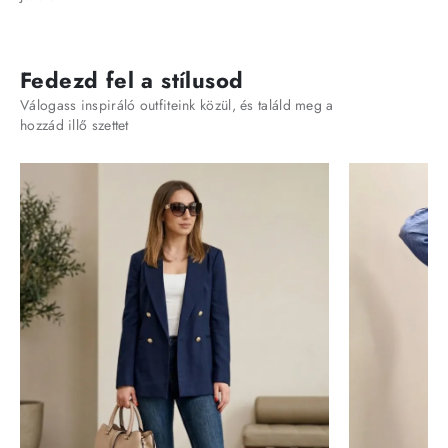
Fedezd fel a stílusod
Válogass inspiráló outfiteink közül, és találd meg a
hozzád illő szettet