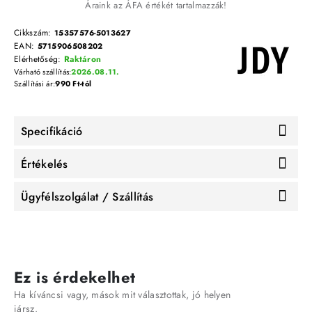
Áraink az ÁFA értékét tartalmazzák!
Cikkszám:
15357576-5013627
EAN:
5715906508202
Elérhetőség:
Raktáron
Várható szállítás:
2026.08.11.
Szállítási ár:
990 Ft-tól
Specifikáció
Értékelés
Ügyfélszolgálat / Szállítás
Ez is érdekelhet
Ha kíváncsi vagy, mások mit választottak, jó helyen
jársz.