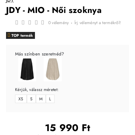
JDY
JDY - MIO - Női szoknya
0 vélemény
-
Írj véleményt a termékről!
TOP termék
Más színben szeretnéd?
Kérjük, válassz méretet:
XS
S
M
L
15 990 Ft