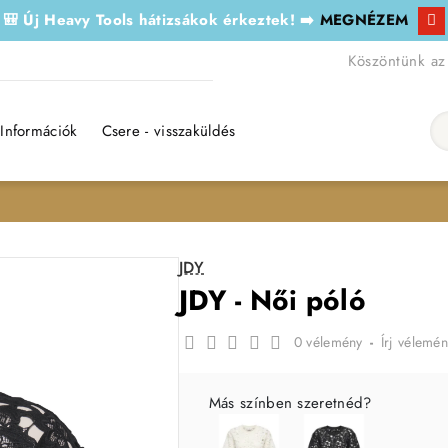
🎒 Új Heavy Tools hátizsákok érkeztek! ➡️
MEGNÉZEM
Köszöntünk az
Információk
Csere - visszaküldés
Ker
JDY
JDY - Női póló
0 vélemény
-
Írj vélemén
Más színben szeretnéd?