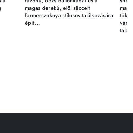
s a
fazonú, bézs ballonkabát és a
sneak
g
magas derekú, elöl sliccelt
magab
farmerszoknya stílusos találkozására
tökél
épít...
város
talál