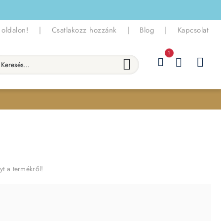
 oldalon!
|
Csatlakozz hozzánk
|
Blog
|
Kapcsolat
1
esés...
yt a termékről!