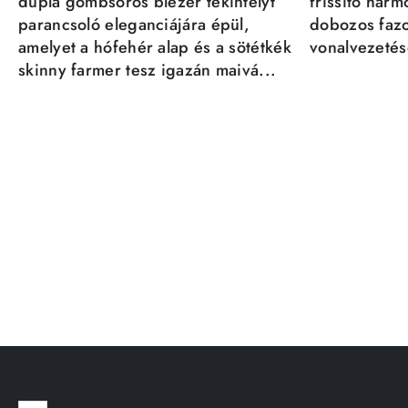
dupla gombsoros blézer tekintélyt
frissítő har
parancsoló eleganciájára épül,
dobozos fazo
amelyet a hófehér alap és a sötétkék
vonalvezetésé
skinny farmer tesz igazán maivá...