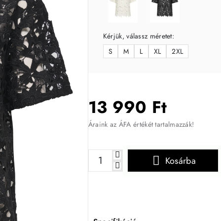
Kérjük, válassz méretet:
S
M
L
XL
2XL
13 990 Ft
Áraink az ÁFA értékét tartalmazzák!
Kosárba