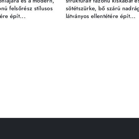
móniájára és a modern,
strukturált fazonú kiskabát é
nú felsőrész stílusos
sötétszürke, bő szárú nadrá
re épít...
látványos ellentétére épít...