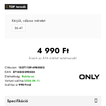
TOP termék
Kérjük, válassz méretet:
36-41
4 990 Ft
Áraink az ÁFA értékét tartalmazzák!
Cikkszám:
15371129-4980552
EAN:
5715832290523
Elérhetőség:
Raktáron
Várható szállítás:
2026.08.11.
Szállítási ár:
990 Ft-tól
Specifikáció