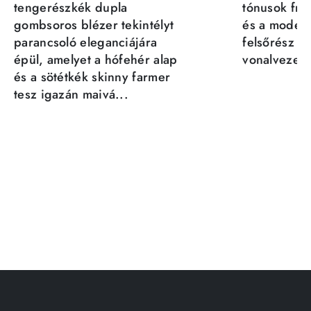
tengerészkék dupla
tónusok fris
gombsoros blézer tekintélyt
és a moder
parancsoló eleganciájára
felsőrész st
épül, amelyet a hófehér alap
vonalvezeté
és a sötétkék skinny farmer
tesz igazán maivá...