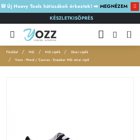
🎒 Új Heavy Tools hátizsákok érkeztek! ➡️
MEGNÉZEM
KÉSZLETKISÖPRÉS
Női
Női cipők
Utcai cipők
h
Vans - Ward / Canvas - Sneaker Női utcai cipő
o
m
Leárazás
e