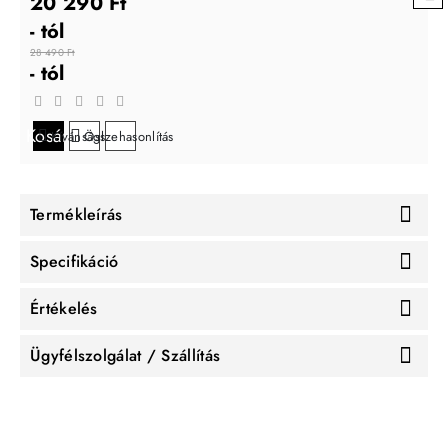
20 290 Ft
- tól
28 490 Ft
- tól
Kosárba
Kívánságlistára
Összehasonlítás
Termékleírás
Specifikáció
Értékelés
Ügyfélszolgálat / Szállítás