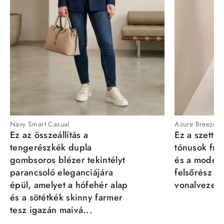
Navy Smart Casual
Azure Breeze
Ez az összeállítás a
Ez a szett a
tengerészkék dupla
tónusok fris
gombsoros blézer tekintélyt
és a moder
parancsoló eleganciájára
felsőrész st
épül, amelyet a hófehér alap
vonalvezeté
és a sötétkék skinny farmer
tesz igazán maivá...