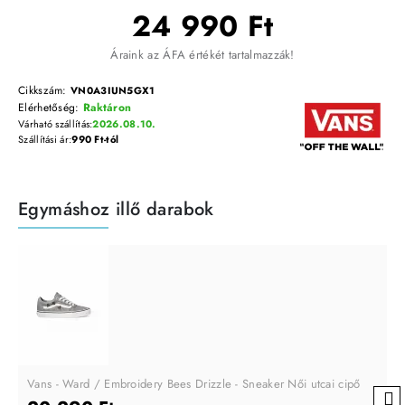
24 990 Ft
Áraink az ÁFA értékét tartalmazzák!
Cikkszám:
VN0A3IUN5GX1
Elérhetőség:
Raktáron
Várható szállítás:
2026.08.10.
Szállítási ár:
990 Ft-tól
Egymáshoz illő darabok
Vans - Ward / Embroidery Bees Drizzle - Sneaker Női utcai cipő