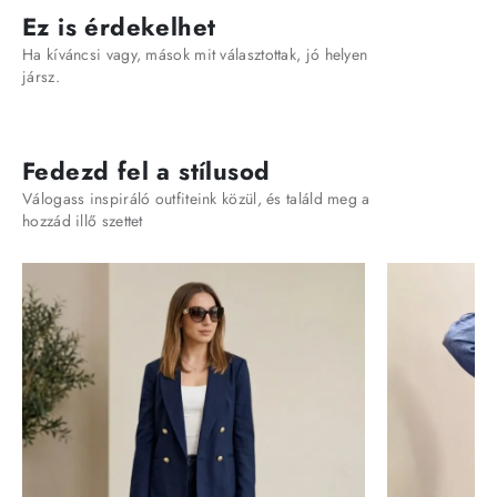
Ez is érdekelhet
Ha kíváncsi vagy, mások mit választottak, jó helyen
jársz.
Fedezd fel a stílusod
Válogass inspiráló outfiteink közül, és találd meg a
hozzád illő szettet