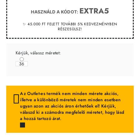
EXTRA5
HASZNÁLD A KÓDOT:
✨ 45.000 FT FELETT TOVÁBBI 5% KEDVEZMÉNYBEN
RÉSZESÜLSZ!
Kérjük, válassz méretet:
36
Az Outlet-es termék nem minden mérete akciós,
illetve a különböző méretek nem minden esetben
ugyan azon az akciós áron érhetőek el! Kérjük,
válaszd ki a számodra megfelelő méretet, hogy lásd
a hozzá tartozó árat.