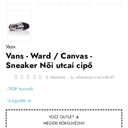
Vans
Vans - Ward / Canvas -
Sneaker Női utcai cipő
0 vélemény
-
Írj véleményt a termékről!
TOP termék
Legjobb ár
YOZZ OUTLET ☀️
MEGÉRI KÖRÜLNÉZNI!