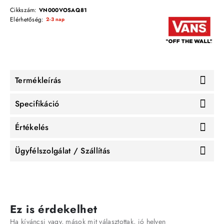
Cikkszám:
VN000VOSAQ81
Elérhetőség:
2-3 nap
Termékleírás
Specifikáció
Értékelés
Ügyfélszolgálat / Szállítás
Ez is érdekelhet
Ha kíváncsi vagy, mások mit választottak, jó helyen