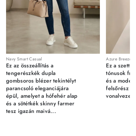
Navy Smart Casual
Azure Breeze
Ez az összeállítás a
Ez a szett a
tengerészkék dupla
tónusok fris
gombsoros blézer tekintélyt
és a moder
parancsoló eleganciájára
felsőrész st
épül, amelyet a hófehér alap
vonalvezeté
és a sötétkék skinny farmer
tesz igazán maivá...