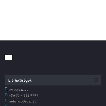
Elérhetőségek
www.yozz.eu
+36-70 / 882-9999
webshop@yozz.eu