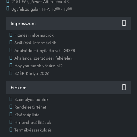
2151 Fót, József Attila utca 43.
00
00
Ügyfélszolgálat:
H-P: 10
- 18
Impresszum
Fizetési információk
Szállítási információk
Adatvédelmi nyilatkozat - GDPR
Általános szerződési feltételek
Hogyan tudok vásárolni?
SZÉP Kártya 2026
Fiókom
Személyes adatok
Rendeléstörténet
Kívánságlista
Hírlevél beállítások
Termékvisszaküldés