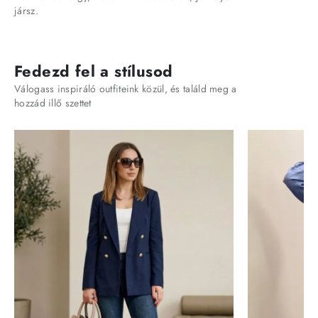
jársz.
Fedezd fel a stílusod
Válogass inspiráló outfiteink közül, és találd meg a
hozzád illő szettet