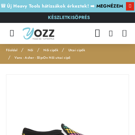
🎒 Új Heavy Tools hátizsákok érkeztek! ➡️
MEGNÉZEM
KÉSZLETKISÖPRÉS
Női
Női cipők
Utcai cipők
h
Vans - Asher - Slip-On Női utcai cipő
o
m
e