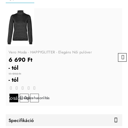
Vero Moda - HAPPYGLITTER - Elegáns Női pulóver
6 690 Ft
- tól
11 990 Ft
- tól
Kosárba
Kívánságlistára
Összehasonlítás
Specifikáció