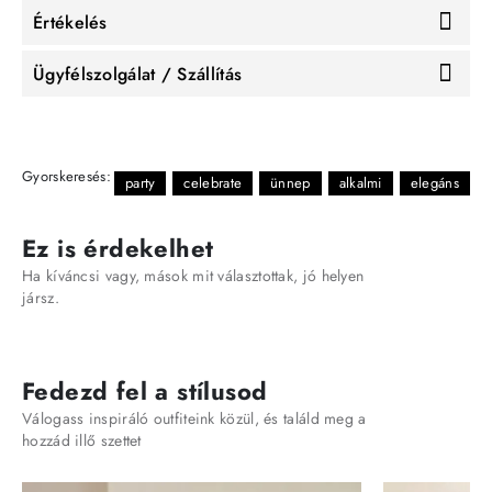
Értékelés
Ügyfélszolgálat / Szállítás
Gyorskeresés:
party
celebrate
ünnep
alkalmi
elegáns
Ez is érdekelhet
Ha kíváncsi vagy, mások mit választottak, jó helyen
jársz.
Fedezd fel a stílusod
Válogass inspiráló outfiteink közül, és találd meg a
hozzád illő szettet