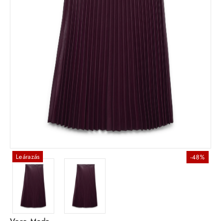
Leárazás
-48%