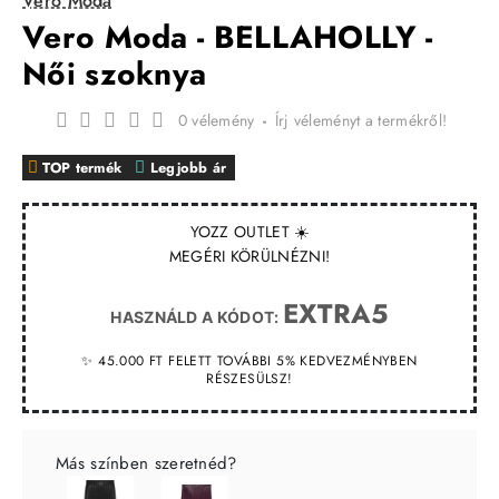
Vero Moda
Vero Moda - BELLAHOLLY -
Női szoknya
0 vélemény
-
Írj véleményt a termékről!
TOP termék
Legjobb ár
YOZZ OUTLET ☀️
MEGÉRI KÖRÜLNÉZNI!
EXTRA5
HASZNÁLD A KÓDOT:
✨ 45.000 FT FELETT TOVÁBBI 5% KEDVEZMÉNYBEN
RÉSZESÜLSZ!
Más színben szeretnéd?