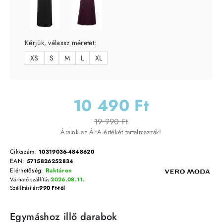
Kérjük, válassz méretet:
XS
S
M
L
XL
10 490 Ft
19 990 Ft
Áraink az ÁFA értékét tartalmazzák!
Cikkszám:
10319036-4848620
EAN:
5715826252834
Elérhetőség:
Raktáron
Várható szállítás:
2026.08.11.
Szállítási ár:
990 Ft-tól
Egymáshoz illő darabok