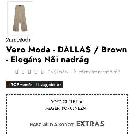
Vero Moda
Vero Moda - DALLAS / Brown
- Elegáns Női nadrág
0 vélemény
-
Írj véleményt a termékről!
TOP termék
Legjobb ár
YOZZ OUTLET ☀️
MEGÉRI KÖRÜLNÉZNI!
EXTRA5
HASZNÁLD A KÓDOT: