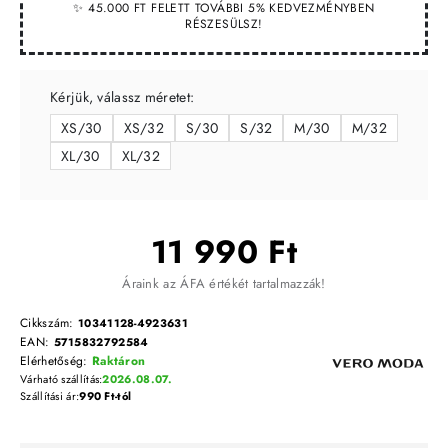
✨ 45.000 FT FELETT TOVÁBBI 5% KEDVEZMÉNYBEN
RÉSZESÜLSZ!
Kérjük, válassz méretet:
XS/30
XS/32
S/30
S/32
M/30
M/32
XL/30
XL/32
11 990 Ft
Áraink az ÁFA értékét tartalmazzák!
Cikkszám:
10341128-4923631
EAN:
5715832792584
Elérhetőség:
Raktáron
Várható szállítás:
2026.08.07.
Szállítási ár:
990 Ft-tól