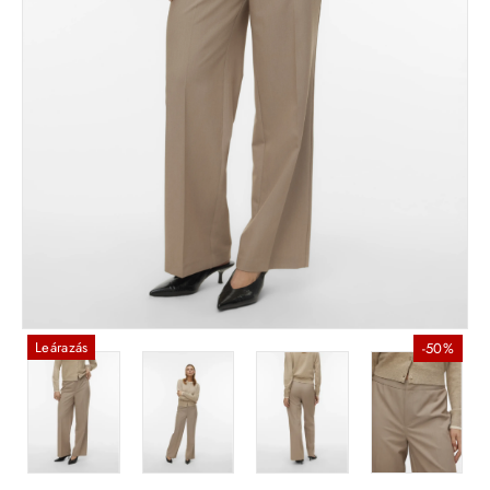
Leárazás
-50%