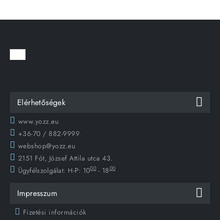
Elérhetőségek
www.yozz.eu
+36-70 / 882-9999
webshop@yozz.eu
2151 Fót, József Attila utca 43.
00
00
Ügyfélszolgálat:
H-P: 10
- 18
Impresszum
Fizetési információk