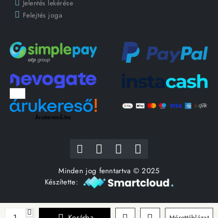
Jelentés lekérése
Felejtés joga
Árukereső.hu
Minden jog fenntartva © 2025
Készítette:
Kosárba
Mérettáblázat