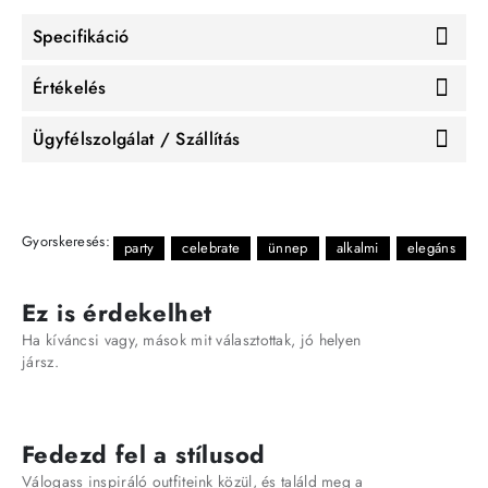
Specifikáció
Értékelés
Ügyfélszolgálat / Szállítás
Gyorskeresés:
party
celebrate
ünnep
alkalmi
elegáns
Ez is érdekelhet
Ha kíváncsi vagy, mások mit választottak, jó helyen
jársz.
Fedezd fel a stílusod
Válogass inspiráló outfiteink közül, és találd meg a