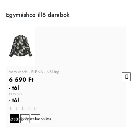
Egymáshoz illő darabok
Vero Moda - ELENA - Női ing
6 590 Ft
- tól
13 990 Ft
- tól
Kosárba
Kívánságlistára
Összehasonlítás