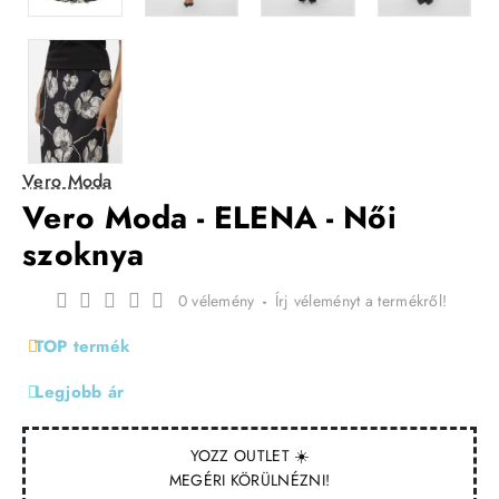
Vero Moda
Vero Moda - ELENA - Női
szoknya
0 vélemény
-
Írj véleményt a termékről!
TOP termék
Legjobb ár
YOZZ OUTLET ☀️
MEGÉRI KÖRÜLNÉZNI!