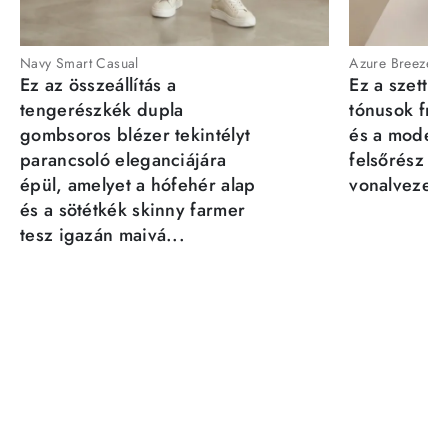
Navy Smart Casual
Azure Breeze
Ez az összeállítás a
Ez a szett a
tengerészkék dupla
tónusok fris
gombsoros blézer tekintélyt
és a moder
parancsoló eleganciájára
felsőrész st
épül, amelyet a hófehér alap
vonalvezeté
és a sötétkék skinny farmer
tesz igazán maivá...