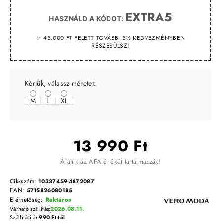
EXTRA5
HASZNÁLD A KÓDOT:
✨ 45.000 FT FELETT TOVÁBBI 5% KEDVEZMÉNYBEN
RÉSZESÜLSZ!
Kérjük, válassz méretet:
M
L
XL
13 990 Ft
Áraink az ÁFA értékét tartalmazzák!
Cikkszám:
10337459-4872087
EAN:
5715826080185
Elérhetőség:
Raktáron
Várható szállítás:
2026.08.11.
Szállítási ár:
990 Ft-tól