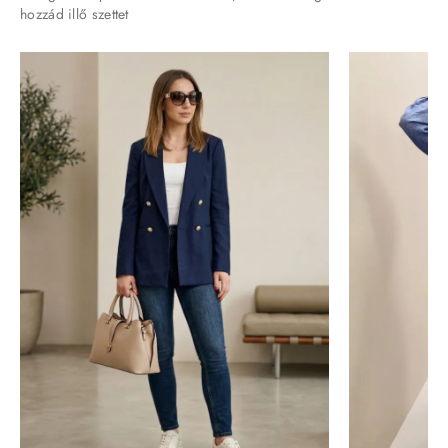
hozzád illő szettet