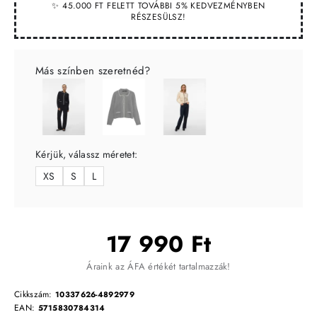
✨ 45.000 FT FELETT TOVÁBBI 5% KEDVEZMÉNYBEN
RÉSZESÜLSZ!
Más színben szeretnéd?
Kérjük, válassz méretet:
XS
S
L
17 990 Ft
Áraink az ÁFA értékét tartalmazzák!
Cikkszám:
10337626-4892979
EAN:
5715830784314