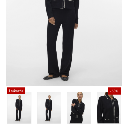
Leárazás
-53%