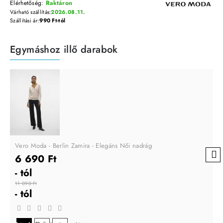
Elérhetőség:
Raktáron
Várható szállítás:
2026.08.11.
Szállítási ár:
990 Ft-tól
Egymáshoz illő darabok
Vero Moda - Berlin Zamira - Elegáns Női nadrág
6 690 Ft
- tól
11 090 Ft
- tól