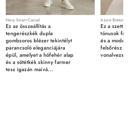
Navy Smart Casual
Azure Breeze
Ez az összeállítás a
Ez a szett a
tengerészkék dupla
tónusok fris
gombsoros blézer tekintélyt
és a moder
parancsoló eleganciájára
felsőrész st
épül, amelyet a hófehér alap
vonalvezeté
és a sötétkék skinny farmer
tesz igazán maivá...