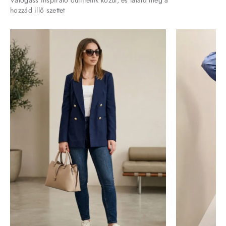
Válogass inspiráló outfiteink közül, és találd meg a
hozzád illő szettet