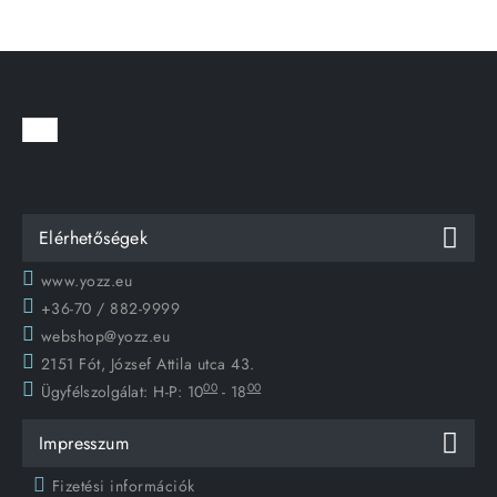
Elérhetőségek
www.yozz.eu
+36-70 / 882-9999
webshop@yozz.eu
2151 Fót, József Attila utca 43.
00
00
Ügyfélszolgálat:
H-P: 10
- 18
Impresszum
Fizetési információk