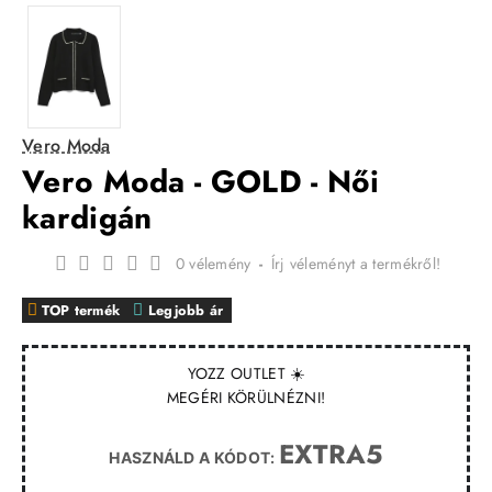
Vero Moda
Vero Moda - GOLD - Női
kardigán
0 vélemény
-
Írj véleményt a termékről!
TOP termék
Legjobb ár
YOZZ OUTLET ☀️
MEGÉRI KÖRÜLNÉZNI!
EXTRA5
HASZNÁLD A KÓDOT: