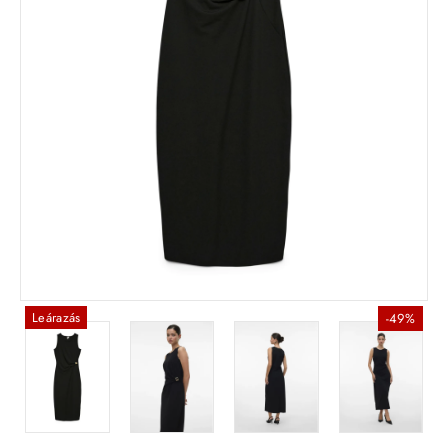
Leárazás
-49%