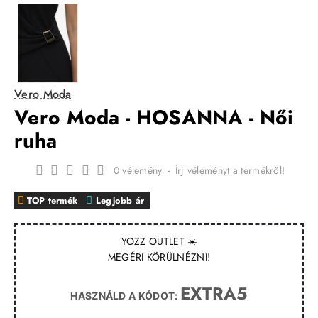
Vero Moda
Vero Moda - HOSANNA - Női
ruha
0 vélemény
-
Írj véleményt a termékről!
TOP termék
Legjobb ár
YOZZ OUTLET ☀️
MEGÉRI KÖRÜLNÉZNI!
EXTRA5
HASZNÁLD A KÓDOT: