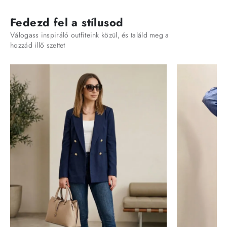
Fedezd fel a stílusod
Válogass inspiráló outfiteink közül, és találd meg a
hozzád illő szettet