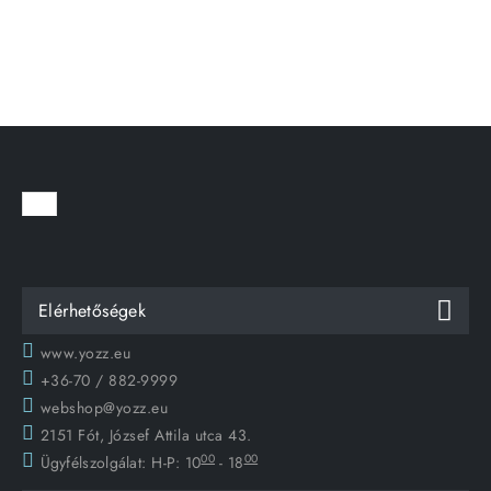
Elérhetőségek
www.yozz.eu
+36-70 / 882-9999
webshop@yozz.eu
2151 Fót, József Attila utca 43.
00
00
Ügyfélszolgálat:
H-P: 10
- 18