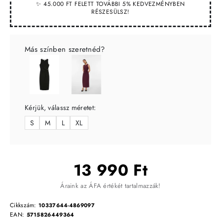
✨ 45.000 FT FELETT TOVÁBBI 5% KEDVEZMÉNYBEN
RÉSZESÜLSZ!
Más színben szeretnéd?
Kérjük, válassz méretet:
S
M
L
XL
13 990 Ft
Áraink az ÁFA értékét tartalmazzák!
Cikkszám:
10337644-4869097
EAN:
5715826449364