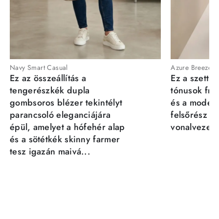
Navy Smart Casual
Azure Breeze
Ez az összeállítás a
Ez a szett a
tengerészkék dupla
tónusok fris
gombsoros blézer tekintélyt
és a moder
parancsoló eleganciájára
felsőrész st
épül, amelyet a hófehér alap
vonalvezeté
és a sötétkék skinny farmer
tesz igazán maivá...