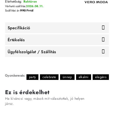
Elérhetőség:
Raktáron
Várható szállítás:
2026.08.11.
Szállítási ár:
990 Ft-tól
Specifikáció
Értékelés
Ügyfélszolgálat / Szállítás
Gyorskeresés:
party
celebrate
ünnep
alkalmi
elegáns
Ez is érdekelhet
Ha kíváncsi vagy, mások mit választottak, jó helyen
jársz.