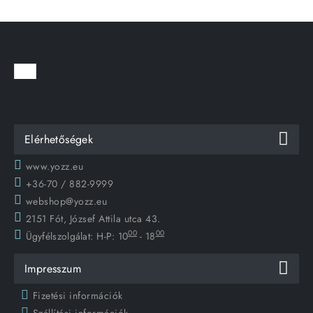
Elérhetőségek
www.yozz.eu
+36-70 / 882-9999
webshop@yozz.eu
2151 Fót, József Attila utca 43.
00
00
Ügyfélszolgálat:
H-P: 10
- 18
Impresszum
Fizetési információk
Szállítási információk