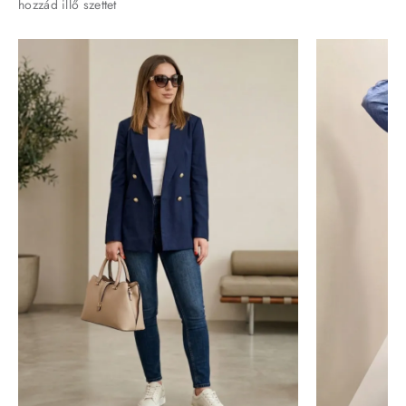
hozzád illő szettet