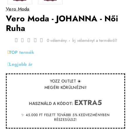
Vero Moda
Vero Moda - JOHANNA - Női
Ruha
0 vélemény
-
Írj véleményt a termékről!
TOP termék
Legjobb ár
YOZZ OUTLET ☀️
MEGÉRI KÖRÜLNÉZNI!
EXTRA5
HASZNÁLD A KÓDOT:
✨ 45.000 FT FELETT TOVÁBBI 5% KEDVEZMÉNYBEN
RÉSZESÜLSZ!