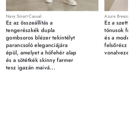
Navy Smart Casual
Azure Breeze
Ez az összeállítás a
Ez a szett a
tengerészkék dupla
tónusok fris
gombsoros blézer tekintélyt
és a moder
parancsoló eleganciájára
felsőrész st
épül, amelyet a hófehér alap
vonalvezeté
és a sötétkék skinny farmer
tesz igazán maivá...