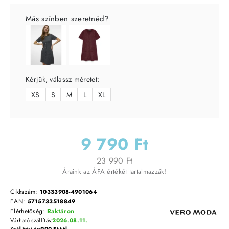
Más színben szeretnéd?
Kérjük, válassz méretet:
XS
S
M
L
XL
9 790 Ft
23 990 Ft
Áraink az ÁFA értékét tartalmazzák!
Cikkszám:
10333908-4901064
EAN:
5715733518849
Elérhetőség:
Raktáron
Várható szállítás:
2026.08.11.
Szállítási ár:
990 Ft-tól