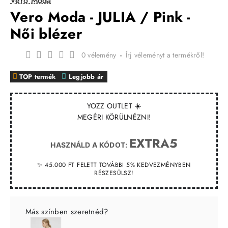
Vero Moda
Vero Moda - JULIA / Pink -
Női blézer
0 vélemény
-
Írj véleményt a termékről!
TOP termék
Legjobb ár
YOZZ OUTLET ☀️
MEGÉRI KÖRÜLNÉZNI!
EXTRA5
HASZNÁLD A KÓDOT:
✨ 45.000 FT FELETT TOVÁBBI 5% KEDVEZMÉNYBEN
RÉSZESÜLSZ!
Más színben szeretnéd?