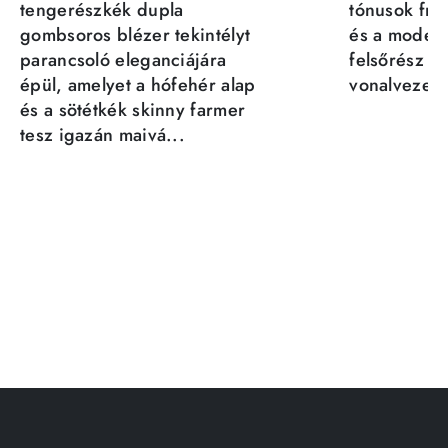
tengerészkék dupla
tónusok fris
gombsoros blézer tekintélyt
és a moder
parancsoló eleganciájára
felsőrész st
épül, amelyet a hófehér alap
vonalvezeté
és a sötétkék skinny farmer
tesz igazán maivá...