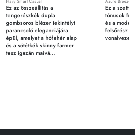
Navy Smart Casual
Azure Breeze
Ez az összeállítás a
Ez a szett a
tengerészkék dupla
tónusok fris
gombsoros blézer tekintélyt
és a moder
parancsoló eleganciájára
felsőrész st
épül, amelyet a hófehér alap
vonalvezeté
és a sötétkék skinny farmer
tesz igazán maivá...