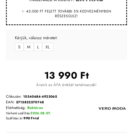
✨ 45.000 FT FELETT TOVÁBBI 5% KEDVEZMÉNYBEN
RÉSZESÜLSZ!
Kérjük, válassz méretet:
S
M
L
XL
13 990 Ft
Áraink az ÁFA értékét tartalmazzák!
Cikkszám:
10340684-4923065
EAN:
5715832570748
Elérhetőség:
Raktáron
Várható szállítás:
2026.08.07.
Szállítási ár:
990 Ft-tól