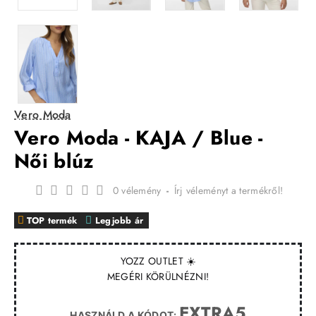
Vero Moda
Vero Moda - KAJA / Blue -
Női blúz
0 vélemény
-
Írj véleményt a termékről!
TOP termék
Legjobb ár
YOZZ OUTLET ☀️
MEGÉRI KÖRÜLNÉZNI!
EXTRA5
HASZNÁLD A KÓDOT: