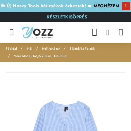
🎒 Új Heavy Tools hátizsákok érkeztek! ➡️
MEGNÉZEM
KÉSZLETKISÖPRÉS
Női
Női ruházat
Blúzok és Felsők
h
Vero Moda - KAJA / Blue - Női blúz
o
m
Leárazás
e