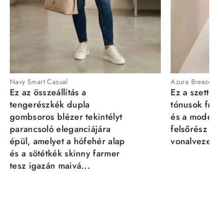
Navy Smart Casual
Azure Breeze
Ez az összeállítás a
Ez a szett a
tengerészkék dupla
tónusok fris
gombsoros blézer tekintélyt
és a moder
parancsoló eleganciájára
felsőrész st
épül, amelyet a hófehér alap
vonalvezeté
és a sötétkék skinny farmer
tesz igazán maivá...