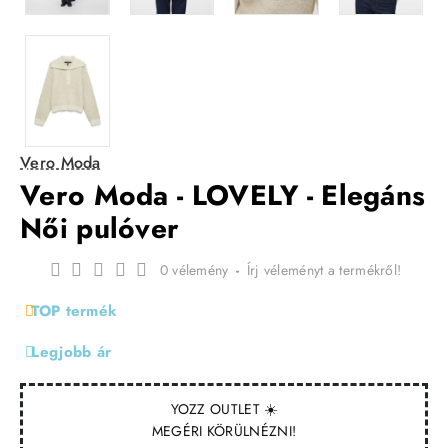
Vero Moda
Vero Moda - LOVELY - Elegáns
Női pulóver
0 vélemény
-
Írj véleményt a termékről!
TOP termék
Legjobb ár
YOZZ OUTLET ☀️
MEGÉRI KÖRÜLNÉZNI!