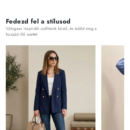
Fedezd fel a stílusod
Válogass inspiráló outfiteink közül, és találd meg a
hozzád illő szettet