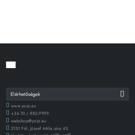
Elérhetőségek
www.yozz.eu
+36-70 / 882-9999
webshop@yozz.eu
2151 Fót, József Attila utca 43.
00
00