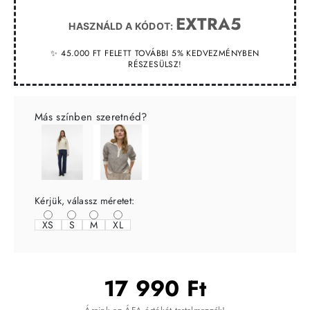
EXTRA5
HASZNÁLD A KÓDOT:
✨ 45.000 FT FELETT TOVÁBBI 5% KEDVEZMÉNYBEN
RÉSZESÜLSZ!
Más színben szeretnéd?
Kérjük, válassz méretet:
XS
S
M
XL
17 990 Ft