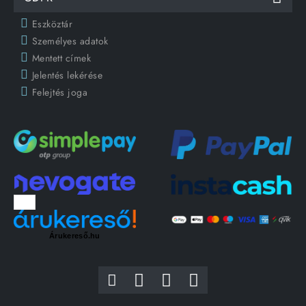
Eszköztár
Személyes adatok
Mentett címek
Jelentés lekérése
Felejtés joga
Árukereső.hu