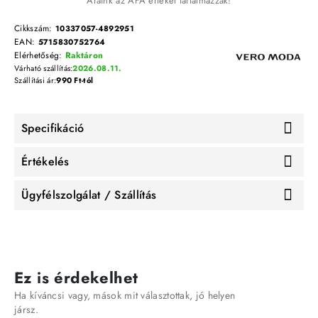
Áraink az ÁFA értékét tartalmazzák!
Cikkszám:
10337057-4892951
EAN:
5715830752764
Elérhetőség:
Raktáron
Várható szállítás:
2026.08.11.
Szállítási ár:
990 Ft-tól
Specifikáció
Értékelés
Ügyfélszolgálat / Szállítás
Ez is érdekelhet
Ha kíváncsi vagy, mások mit választottak, jó helyen
jársz.