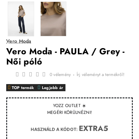
Vero Moda
Vero Moda - PAULA / Grey -
Női póló
0 vélemény
-
Írj véleményt a termékről!
TOP termék
Legjobb ár
YOZZ OUTLET ☀️
MEGÉRI KÖRÜLNÉZNI!
EXTRA5
HASZNÁLD A KÓDOT: