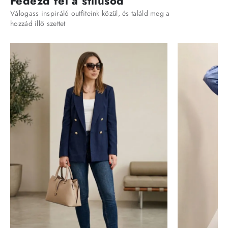
Fedezd fel a stílusod
Válogass inspiráló outfiteink közül, és találd meg a
hozzád illő szettet