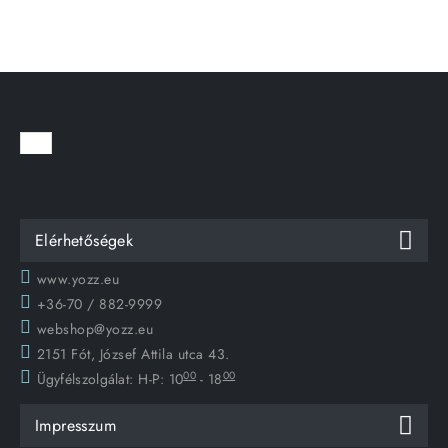
Elérhetőségek
www.yozz.eu
+36-70 / 882-9999
webshop@yozz.eu
2151 Fót, József Attila utca 43.
00
00
Ügyfélszolgálat:
H-P: 10
- 18
Impresszum