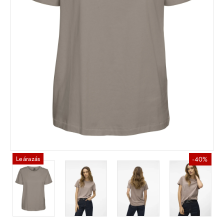
Leárazás
-40%