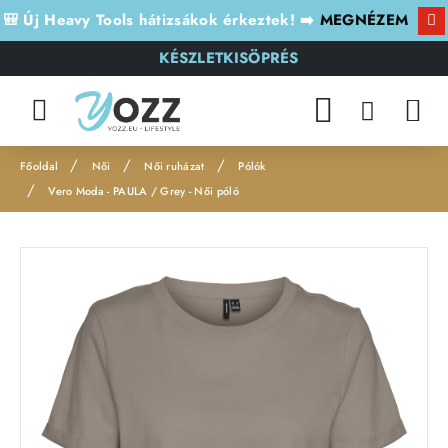
🎒 Új Heavy Tools hátizsákok érkeztek! ➡️
MEGNÉZEM
KÉSZLETKISÖPRÉS
Női
Női ruházat
Pólók
h
Vero Moda - PAULA / Grey - Női póló
o
m
e