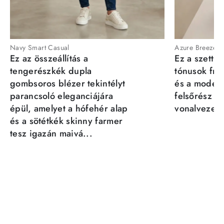
Navy Smart Casual
Azure Breeze
Ez az összeállítás a
Ez a szett a
tengerészkék dupla
tónusok fris
gombsoros blézer tekintélyt
és a moder
parancsoló eleganciájára
felsőrész st
épül, amelyet a hófehér alap
vonalvezeté
és a sötétkék skinny farmer
tesz igazán maivá...