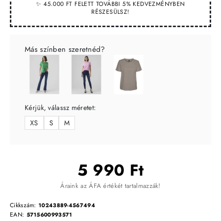
✨ 45.000 FT FELETT TOVÁBBI 5% KEDVEZMÉNYBEN
RÉSZESÜLSZ!
Más színben szeretnéd?
Kérjük, válassz méretet:
XS
S
M
5 990 Ft
Áraink az ÁFA értékét tartalmazzák!
Cikkszám:
10243889-4567494
EAN:
5715600993571