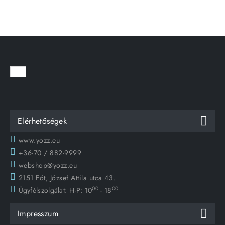
Elérhetőségek
www.yozz.eu
+36-70 / 882-9999
webshop@yozz.eu
2151 Fót, József Attila utca 43.
00
00
Ügyfélszolgálat:
H-P: 10
- 18
Impresszum