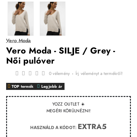
Vero Moda
Vero Moda - SILJE / Grey -
Női pulóver
0 vélemény
-
Írj véleményt a termékről!
TOP termék
Legjobb ár
YOZZ OUTLET ☀️
MEGÉRI KÖRÜLNÉZNI!
EXTRA5
HASZNÁLD A KÓDOT: