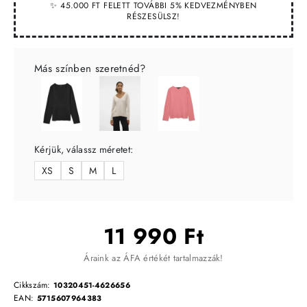
✨ 45.000 FT FELETT TOVÁBBI 5% KEDVEZMÉNYBEN
RÉSZESÜLSZ!
Más színben szeretnéd?
Kérjük, válassz méretet:
XS
S
M
L
11 990 Ft
Áraink az ÁFA értékét tartalmazzák!
Cikkszám:
10320451-4626656
EAN:
5715607964383