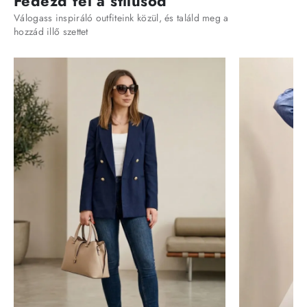
Fedezd fel a stílusod
Válogass inspiráló outfiteink közül, és találd meg a
hozzád illő szettet