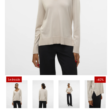
Leárazás
-40%