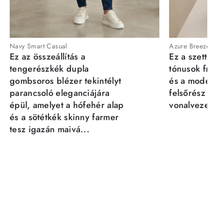
Navy Smart Casual
Azure Breeze
Ez az összeállítás a
Ez a szett a
tengerészkék dupla
tónusok fris
gombsoros blézer tekintélyt
és a moder
parancsoló eleganciájára
felsőrész st
épül, amelyet a hófehér alap
vonalvezeté
és a sötétkék skinny farmer
tesz igazán maivá...