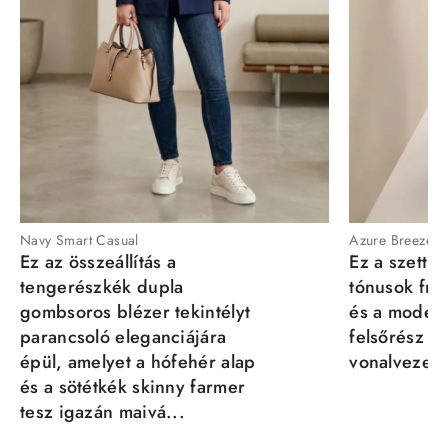
Navy Smart Casual
Azure Breeze
Ez az összeállítás a
Ez a szett a
tengerészkék dupla
tónusok fris
gombsoros blézer tekintélyt
és a moder
parancsoló eleganciájára
felsőrész st
épül, amelyet a hófehér alap
vonalvezeté
és a sötétkék skinny farmer
tesz igazán maivá...