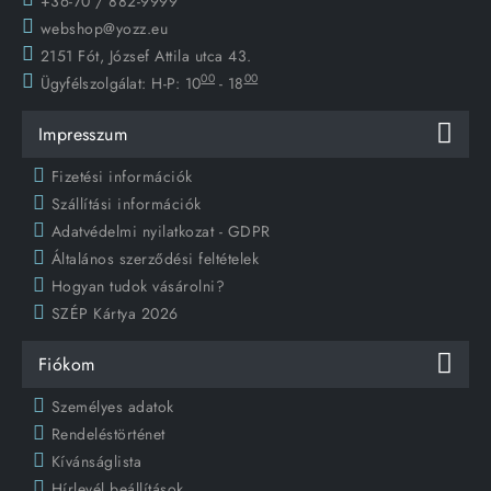
+36-70 / 882-9999
webshop@yozz.eu
2151 Fót, József Attila utca 43.
00
00
Ügyfélszolgálat:
H-P: 10
- 18
Impresszum
Fizetési információk
Szállítási információk
Adatvédelmi nyilatkozat - GDPR
Általános szerződési feltételek
Hogyan tudok vásárolni?
SZÉP Kártya 2026
Fiókom
Személyes adatok
Rendeléstörténet
Kívánságlista
Hírlevél beállítások