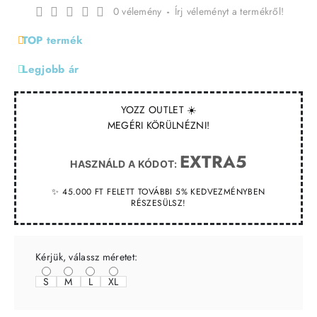
0 vélemény
-
Írj véleményt a termékről!
TOP termék
Legjobb ár
YOZZ OUTLET ☀️
MEGÉRI KÖRÜLNÉZNI!
EXTRA5
HASZNÁLD A KÓDOT:
✨ 45.000 FT FELETT TOVÁBBI 5% KEDVEZMÉNYBEN
RÉSZESÜLSZ!
Kérjük, válassz méretet:
S
M
L
XL